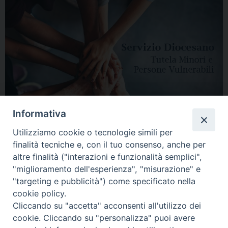
Informativa
Utilizziamo cookie o tecnologie simili per
finalità tecniche e, con il tuo consenso, anche per
altre finalità ("interazioni e funzionalità semplici",
"miglioramento dell'esperienza", "misurazione" e
"targeting e pubblicità") come specificato nella
HOME
DIOCESI
VESCOVO
CURIA VESCOVILE
NEWS
cookie policy.
Cliccando su "accetta" acconsenti all'utilizzo dei
APPUNTAMENTI
CONTATTI
SERVIZIO ANTENATI
cookie. Cliccando su "personalizza" puoi avere