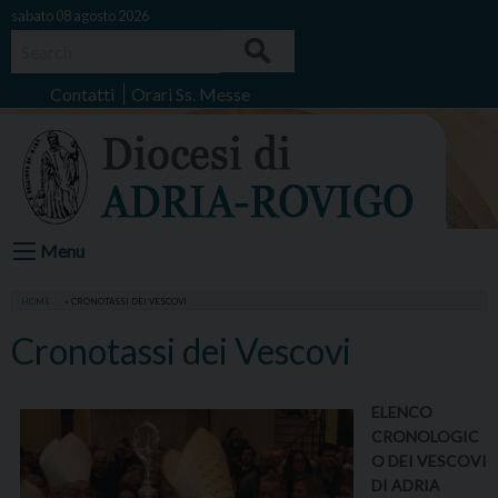
Skip
sabato 08 agosto 2026
to
Search
content
Contatti
Orari Ss. Messe
Menu
HOME
»
CRONOTASSI DEI VESCOVI
Cronotassi dei Vescovi
ELENCO
CRONOLOGIC
O DEI VESCOVI
DI ADRIA