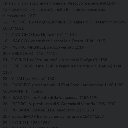
intruso, o la corruzione del nome del Vescovo precedente) 1067 –
15 – UBERTO, presente al Concilio Romano convocato da
Alessandro II 1071 –
16 – PIETRO II, da Foligno, fonda la Collegiata di S. Stefano in Rovigo
1073 *1091
17 – GIACOMO I, da Firenze 1091 *1104
18 – ISACCO I, costruisce il castello di Fratta 1104 *1115
19 – PIETRO MICHIELI, patrizio veneto 1116 –
20 – GREGORIO I 1125 *1138
21 – FLORIO I, da Verona, edifica le mura di Rovigo (?) 1138 –
22 – GREGORIO II (nel 1149 si registra il martirio di S. Bellino) 1140
1154
23 – VITALE, da Milano 1160 –
24 – GABRIELE, presente nel 1179 al Conc. Lateranense 1168 1185
GIOVANNI III (incerto) – –
25 – ISACCO II, ex Abate della Vangadizza 1186 1198
26 – PIETRO IV, presbitero di S. Geremia di Venezia 1203 1207
27 – ROLANDO ZARABELLA, padovano 1210 1233
28 – GUGLIEMO d’ESTE, canonico ferrarese 1240 *1257
29 – FLORIO II 1258 1267