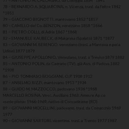
77 – ANTONIO M. CALCAGNO, da Chioggia 1834 *1841
78 – BERNARDO A. SQUARCINA, n. Vicenza, trasl. da Feltre 1842
*1851
79 – GIACOMO BIGNOTTI, mantovano 1852 *1857
80 – CAMILLO dei Co. BENZON, veneziano 1858 *1866
81 – PIETRO COLLI, di Adria 1867 *1868
82 – EMANUELE KAUBECK, di Makarska (Spalato) 1871 *1877
83 – GIOVANNI M. BERENGO, veneziano (trasl. a Mantova e poi a
Udine) 1877 1879
84 – GIUSEPPE APOLLONIO, Veneziano, trasl. a Treviso 1879 1882
85 – ANTONIO POLIN, da Caerano (TV), già Aus. di Padova 1882
*1908
86 – PIO TOMMASO BOGGIANI, O.P. 1908 1912
87 – ANSELMO RIZZI, mantovano 1913 *1934
88 – GUIDO M. MAZZOCCO, padovano 1936 *1968
MARCELLO ROSINA, Vesc. Ausiliare 1963, Amm.re Ap.co
«sede plena» 1966-1969, nativo di Concadirame (RO)
89 – GIOVANNI MOCELLINI, padovano, trasl. da Comacchio 1969
1977
90 – GIOVANNI SARTORI, vicentino, trasl. a Trento 1977 1987