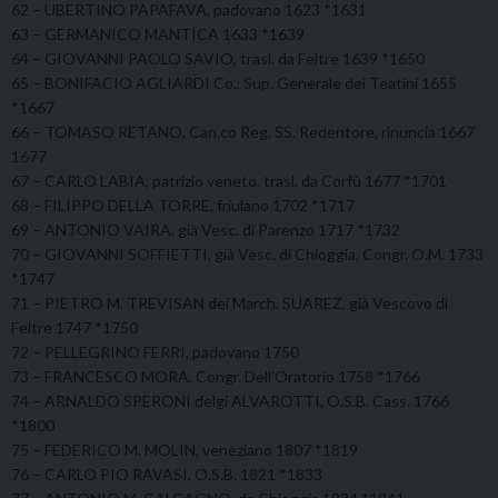
62 – UBERTINO PAPAFAVA, padovano 1623 *1631
63 – GERMANICO MANTICA 1633 *1639
64 – GIOVANNI PAOLO SAVIO, trasl. da Feltre 1639 *1650
65 – BONIFACIO AGLIARDI Co., Sup. Generale dei Teatini 1655
*1667
66 – TOMASO RETANO, Can.co Reg. SS. Redentore, rinuncia 1667
1677
67 – CARLO LABIA, patrizio veneto, trasl. da Corfù 1677 *1701
68 – FILIPPO DELLA TORRE, friulano 1702 *1717
69 – ANTONIO VAIRA, già Vesc. di Parenzo 1717 *1732
70 – GIOVANNI SOFFIETTI, già Vesc. di Chioggia, Congr. O.M. 1733
*1747
71 – PIETRO M. TREVISAN dei March. SUAREZ, già Vescovo di
Feltre 1747 *1750
72 – PELLEGRINO FERRI, padovano 1750
73 – FRANCESCO MORA, Congr. Dell’Oratorio 1758 *1766
74 – ARNALDO SPERONI delgi ALVAROTTI, O.S.B. Cass. 1766
*1800
75 – FEDERICO M. MOLIN, veneziano 1807 *1819
76 – CARLO PIO RAVASI, O.S.B. 1821 *1833