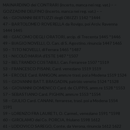
MAINARDINO dei CONTRARI (incerto, manca nei reg. vat.) – –
GOZZADINI DELFINO (incerto, manca nei reg. vat.) – –
46 – GIOVANNI BERTUZZI degli OBIZZI 1142 *1444
47 – BARTOLOMEO ROVERELLA da Rovigo, poi Arciv. Ravenna
1444 1445
48 – GIACOMO DEGLI ORATORI, arcip. di Trecenta 1445 *1446
49 – BIAGIO NOVELLI, O. Can. di S. Agostino, rinuncia 1447 1465
50 – TITO NOVELLI, di Ferrara 1465 *1487
51 – NICOLÒ MARIA d’ESTE 1487 *1507
52 – BELTRANDO COSTABILI, Can. Ferrarese 1507 *1519
53 – FRANCESCO PISANI, Card. veneziano 1519 1519
54 – ERCOLE Card. RANGON, amm.re trasl. poi a Modena 1519 1524
55 – GIOVANNI BATT. BRAGADIN, patrizio veneto 1524 *1528
56 – GIOVANNI DOMENICO Card. de CUPPIS, amm.re 1528 *1553
57 – SEBASTIANO Card. PIGHIN, amm.re 1553 *1554
58 – GIULIO Card. CANANI, ferrarese, trasl. poi a Modena 1554
1591
59 – LORENZO FRA LAURETI, O. Carmel., veneziano 1591 *1598
60 – GIROLAMO dei Co. PORCIA, friulano 1598 1612
61 – LODOVICO SAREGO, Conte, da Verona, rinuncia 1612 1622