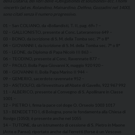
della Dataria, dei libri delle «Obligationes et solutiones» ecc. I nomi
«incerti» (ad es. Rolandino, Mainardino, Delfino, Gozzadini nel 1400),
sono citati senza il numero progressivo.
01 – San COLIANO, da «Bollandisti, T. II, pag. 69» ? –
02 – GALLIONISTO, presente al Conc. Lateranense 649 –
03 – BONO, da iscrizione di S. M. della Tomba sec. 7° o 8°
04 – GIOVANNI I, da iscrizione di S. M. della Tomba sec. 7° o 8°
05 – LEONE, da Diploma di Papa Nicolò III 863 –
06 – TEODINO, presente al Conc. Ravennate 877 –
07 – PAOLO, Bolla Papa Giovanni X, maggio 920 920 –
08 – GIOVANNI II, Bolla Papa Marino II 944 –
09 – GEMERIO, sacerdote ravennate 952 –
10 – AS(T)OLFO, dà l’investitura all’Abate di Gavello, 922 967 992
11 – ALBERICO, presente al Convegno di S. Apollinare in Classe
1001 –
12 – PIETRO I, firma la pace col doge O. Orseolo 1003 1017
13 – BENEDETTO I, di Bologna, pone le fondamenta alla Chiesa di
Rovigo (1050); è presente anche nel 1055
14 – TUTONE, da un istrumento di cessione di S. Pietro in Maone
(Atto o Panso), riportato anche dal Ferretti (forse è un Vescovo