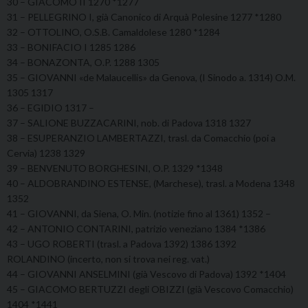
30 – GIACOMO II 1270 *1277
31 – PELLEGRINO I, già Canonico di Arquà Polesine 1277 *1280
32 – OTTOLINO, O.S.B. Camaldolese 1280 *1284
33 – BONIFACIO I 1285 1286
34 – BONAZONTA, O.P. 1288 1305
35 – GIOVANNI «de Malaucellis» da Genova, (I Sinodo a. 1314) O.M.
1305 1317
36 – EGIDIO 1317 –
37 – SALIONE BUZZACARINI, nob. di Padova 1318 1327
38 – ESUPERANZIO LAMBERTAZZI, trasl. da Comacchio (poi a
Cervia) 1238 1329
39 – BENVENUTO BORGHESINI, O.P. 1329 *1348
40 – ALDOBRANDINO ESTENSE, (Marchese), trasl. a Modena 1348
1352
41 – GIOVANNI, da Siena, O. Min. (notizie fino al 1361) 1352 –
42 – ANTONIO CONTARINI, patrizio veneziano 1384 *1386
43 – UGO ROBERTI (trasl. a Padova 1392) 1386 1392
ROLANDINO (incerto, non si trova nei reg. vat.)
44 – GIOVANNI ANSELMINI (già Vescovo di Padova) 1392 *1404
45 – GIACOMO BERTUZZI degli OBIZZI (già Vescovo Comacchio)
1404 *1441