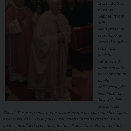
(a cura del Sac.
Alberino
Gabrielli fino al
n. 90)
Nella presente
cronotassi dei
Vescovi di Adria
si troverà
qualche
variazione di
nome e di date
nei confronti di
quelle
dell’Ughelli, del
Nicolio, di C.
Silvestri, dello
Speroni, del
Bocchi. Si è preso come punto di riferimento per i più antichi il Gams,
e per quelli dal 1300 in poi l’Eubel: quest’ultimo ha redatto la sua
opera consultando i documenti ufficiali della Cancelleria Apostolica,