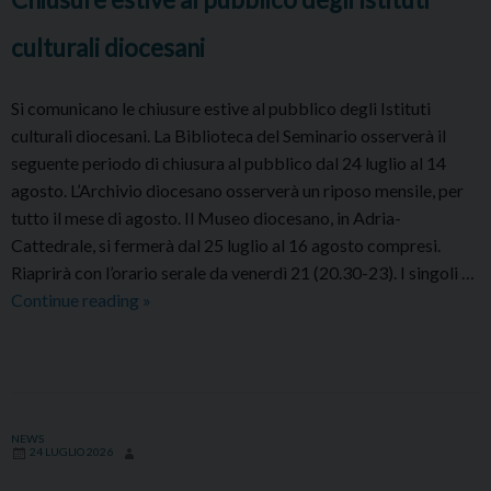
della
culturali diocesani
Cripta
di
Si comunicano le chiusure estive al pubblico degli Istituti
Adria
culturali diocesani. La Biblioteca del Seminario osserverà il
(IX-
seguente periodo di chiusura al pubblico dal 24 luglio al 14
XI
agosto. L’Archivio diocesano osserverà un riposo mensile, per
secolo)
tutto il mese di agosto. Il Museo diocesano, in Adria-
Cattedrale, si fermerà dal 25 luglio al 16 agosto compresi.
Riaprirà con l’orario serale da venerdì 21 (20.30-23). I singoli …
Chiusure
Continue reading
»
estive
al
pubblico
degli
Istituti
NEWS
24 LUGLIO 2026
culturali
diocesani