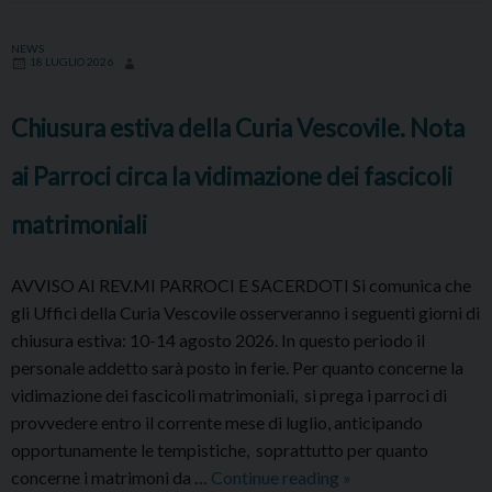
dalla
Diocesi
NEWS
18 LUGLIO 2026
Chiusura estiva della Curia Vescovile. Nota
ai Parroci circa la vidimazione dei fascicoli
matrimoniali
AVVISO AI REV.MI PARROCI E SACERDOTI Si comunica che
gli Uffici della Curia Vescovile osserveranno i seguenti giorni di
chiusura estiva: 10-14 agosto 2026. In questo periodo il
personale addetto sarà posto in ferie. Per quanto concerne la
vidimazione dei fascicoli matrimoniali, si prega i parroci di
provvedere entro il corrente mese di luglio, anticipando
opportunamente le tempistiche, soprattutto per quanto
Chiusura
concerne i matrimoni da …
Continue reading
»