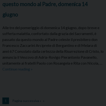
Card.
questo mondo al Padre, domenica 14
Zuppi
giugno
Alle tre del pomeriggio di domenica 14 giugno, dopo breve e
sofferta malattia, confortato dalla grazia dei Sacramenti, è
passato da questo mondo al Padre celeste il presbitero don
Francesco Zaccarini Arciprete di Bergantino e di Melara di
anni 67 Consolato dalla certezza della Risurrezione di Cristo, lo
annuncia il Vescovo di Adria-Rovigo Pierantonio Pavanello,
unitamente ai fratelli Paolo con Rosangela e Rita con Nicola, …
Don
Continue reading
»
Francesco
Zaccarini
–
Arciprete
di
1
Pagina successiva »
Bergantino