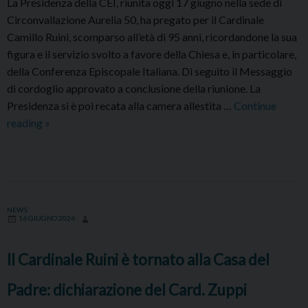
La Presidenza della CEI, riunita oggi 17 giugno nella sede di
Circonvallazione Aurelia 50, ha pregato per il Cardinale
Camillo Ruini, scomparso all’età di 95 anni, ricordandone la sua
figura e il servizio svolto a favore della Chiesa e, in particolare,
della Conferenza Episcopale Italiana. Di seguito il Messaggio
di cordoglio approvato a conclusione della riunione. La
Presidenza si è poi recata alla camera allestita …
Continue
Messaggio
reading
»
della
Presidenza
della
CEI
in
NEWS
16 GIUGNO 2026
occasione
della
Il Cardinale Ruini è tornato alla Casa del
morte
del
Padre: dichiarazione del Card. Zuppi
Cardinale