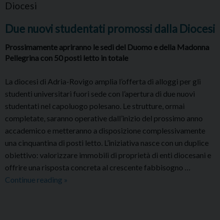
Diocesi
Due nuovi studentati promossi dalla Diocesi
Prossimamente apriranno le sedi del Duomo e della Madonna
Pellegrina con 50 posti letto in totale
La diocesi di Adria-Rovigo amplia l’offerta di alloggi per gli
studenti universitari fuori sede con l’apertura di due nuovi
studentati nel capoluogo polesano. Le strutture, ormai
completate, saranno operative dall’inizio del prossimo anno
accademico e metteranno a disposizione complessivamente
una cinquantina di posti letto. L’iniziativa nasce con un duplice
obiettivo: valorizzare immobili di proprietà di enti diocesani e
offrire una risposta concreta al crescente fabbisogno …
Due
Continue reading
»
nuovi
studentati
promossi