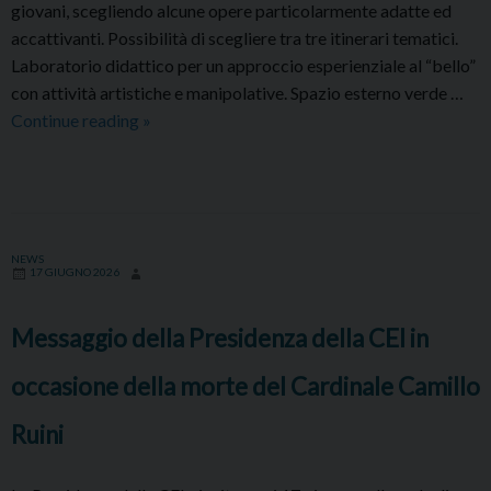
giovani, scegliendo alcune opere particolarmente adatte ed
accattivanti. Possibilità di scegliere tra tre itinerari tematici.
Laboratorio didattico per un approccio esperienziale al “bello”
con attività artistiche e manipolative. Spazio esterno verde …
Grest
Continue reading
»
estivi
al
Museo
diocesano
NEWS
17 GIUGNO 2026
Messaggio della Presidenza della CEI in
occasione della morte del Cardinale Camillo
Ruini