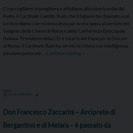
Camillo
Ci raccogliamo in preghiera e affidiamo alla misericordia del
Ruini
Padre il Cardinale Camillo Ruini, che il Signore ha chiamato a sé.
Lo ricordiamo con riconoscenza per la vita spesa al servizio del
Vangelo, della Chiesa di Roma e della Conferenza Episcopale
Italiana. Presidente della CEI e Vicario del Papa per la Diocesi
di Roma, il Cardinale Ruini ha servito la Chiesa con intelligenza,
Il
passione pastorale …
Continue reading
»
Cardinale
Ruini
è
tornato
alla
NEWS
15 GIUGNO 2026
Casa
del
Don Francesco Zaccarini – Arciprete di
Padre:
dichiarazione
Bergantino e di Melara – è passato da
del