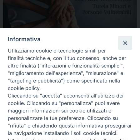
Informativa
Utilizziamo cookie o tecnologie simili per
finalità tecniche e, con il tuo consenso, anche per
altre finalità ("interazioni e funzionalità semplici",
"miglioramento dell'esperienza", "misurazione" e
"targeting e pubblicità") come specificato nella
HOME
DIOCESI
VESCOVO
CURIA VESCOVILE
NEWS
cookie policy.
Cliccando su "accetta" acconsenti all'utilizzo dei
APPUNTAMENTI
CONTATTI
SERVIZIO ANTENATI
cookie. Cliccando su "personalizza" puoi avere
maggiori informazioni sui cookie utilizzati e
Copyright © 2018 - 2021
Diocesi di Adria Rovigo.
All Rights Reserved.
personalizzare le tue preferenze. Cliccando su
"rifiuta" o chiudendo questa informativa proseguirai
la navigazione installando i soli cookie tecnici.