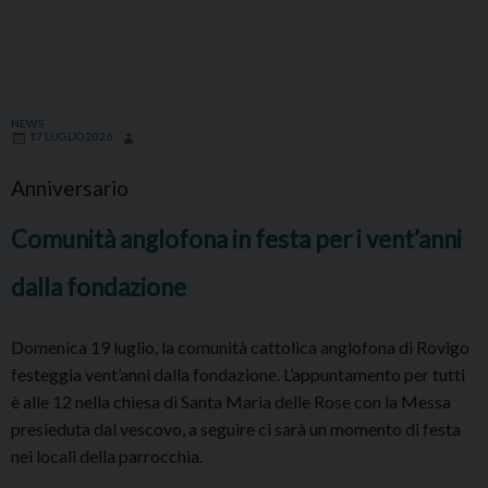
estiva
della
Curia
Vescovile.
Nota
NEWS
17 LUGLIO 2026
ai
Parroci
Anniversario
circa
la
Comunità anglofona in festa per i vent’anni
vidimazione
dalla fondazione
dei
fascicoli
matrimoniali
Domenica 19 luglio, la comunità cattolica anglofona di Rovigo
festeggia vent’anni dalla fondazione. L’appuntamento per tutti
è alle 12 nella chiesa di Santa Maria delle Rose con la Messa
presieduta dal vescovo, a seguire ci sarà un momento di festa
nei locali della parrocchia.