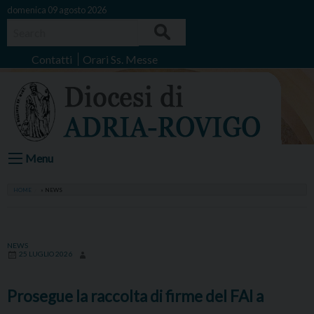
Skip
domenica 09 agosto 2026
to
Search
content
Contatti
Orari Ss. Messe
Menu
HOME
»
NEWS
NEWS
25 LUGLIO 2026
Prosegue la raccolta di firme del FAI a