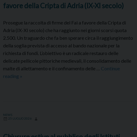
favore della Cripta di Adria (IX-XI secolo)
Prosegue la raccolta di firme del Fai a favore della Cripta di
Adria (IX-XI secolo) che ha raggiunto nei giorni scorsi quota
2.500. Un traguardo che fa ben sperare circa il raggiungimento
della soglia prevista di accesso al bando nazionale per la
richiesta di fondi. L’obiettivo è un radicale restauro delle
delicate pellicole pittoriche medievali, il consolidamento delle
malte di allettamento e il confinamento delle …
Continue
Prosegue
reading
»
la
raccolta
di
firme
del
NEWS
25 LUGLIO 2026
FAI
a
Chiusure estive al pubblico degli Istituti
favore