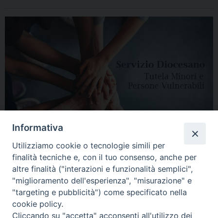
Informativa
Utilizziamo cookie o tecnologie simili per
finalità tecniche e, con il tuo consenso, anche per
altre finalità ("interazioni e funzionalità semplici",
"miglioramento dell'esperienza", "misurazione" e
"targeting e pubblicità") come specificato nella
HOME
DIOCESI
VESCOVO
CURIA VESCOVILE
NEWS
cookie policy.
Cliccando su "accetta" acconsenti all'utilizzo dei