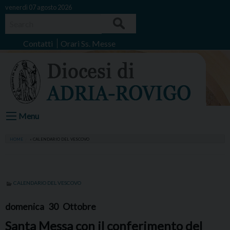
Skip
venerdì 07 agosto 2026
to
Search
content
Contatti
Orari Ss. Messe
Menu
HOME
»
CALENDARIO DEL VESCOVO
CALENDARIO DEL VESCOVO
domenica
30
Ottobre
Santa Messa con il conferimento del