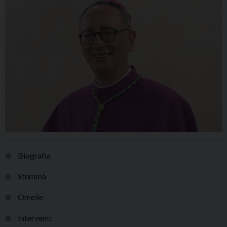
o
n
Biografia
Stemma
Omelie
Interventi