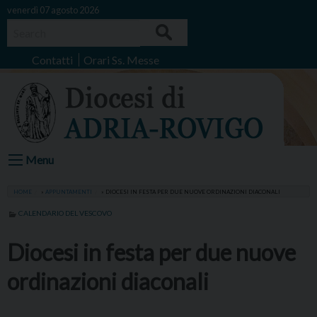
Skip
venerdì 07 agosto 2026
to
Search
content
Contatti
Orari Ss. Messe
Menu
HOME
»
APPUNTAMENTI
»
DIOCESI IN FESTA PER DUE NUOVE ORDINAZIONI DIACONALI
CALENDARIO DEL VESCOVO
Diocesi in festa per due nuove
ordinazioni diaconali