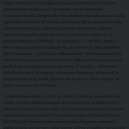
stiamo celebrando ci spiegano il legame profondo tra la Vergine
Maria e il dono della pace. E’ un legame che si fonda sulla
cooperazione della Vergine alla riconciliazione, cioè alla «pace», tra Dio
e gli uomini ristabilita da Cristo: nel mistero dell’incarnazione l’umile
serva del Signore «accogliendo l’annunzio dell’angelo Gabriele,
concepì nel grembo verginale Gesù Cristo nostro Signore (…)
principe della pace» (Prefazio; cfr Vangelo, Lc 1, 26-38), il quale ci
ridonò questo bene riconciliando «in sé la terra e il cielo» (Antifona
alla Comunione); – nel mistero della passione: «Madre piena di fede
stette intrepida presso la croce dove il Figlio, per la nostra salvezza,
pacificò nel suo sangue il cielo e la terra» (Prefazio); – nel mistero
della Pentecoste: la Vergine, «discepola» della pace, rimanendo in
preghiera con gli Apostoli, attende «lo Spirito di unità e di pace, di
gioia e di amore» (cfr Prefazio).
Comprendiamo dunque che in un tempo di guerra come quello che
stiamo vivendo abbiamo bisogno di ricorrere a Lei, la Madre che ci
conduce a Gesù il Principe della Pace. Come scrisse Papa Francesco
nell’atto di consacrazione al Cuore Immacolato di Maria il 25 marzo
del 2022, atto che anche noi abbiamo fatto in questo santuario:
«Nella miseria del peccato, nelle nostre fatiche e fragilità, nel mistero