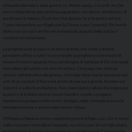
d’iniquità del male e della guerra, tu, Madre santa, ci ricordi che Dio
non ci abbandona, ma continua a guardarci con amore, desideroso di
perdonarci e rialzarci. È Lui che ci ha donato te e ha posto nel tuo
Cuore immacolato un rifugio per la Chiesa e per l’umanità. Per bontà
divina sei con noi e anche nei tornanti più angusti della storia ci
conduci con tenerezza».
La preghiera per la pace è un dono grande che come credenti
possiamo offrire a tutti i nostri fratelli: la preghiera ci permette di
tenere il nostro sguardo fisso sul disegno di salvezza di Dio che vuole
riconciliare gli uomini con sé e tra di loro. Chi prega non si lascia
vincere dall’abitudine alla guerra, chi prega tiene viva la speranza non
solo di un cessate il fuoco ma anche di una pace giusta, fondata sul
rispetto e sulla riconciliazione. Non stanchiamoci allora di pregare per
la pace e di invitare anche i nostri fratelli e sorelle a pregare:
riuniamoci a pregare nelle nostre famiglie, nelle contrade presso le
immagini mariane e anche nelle nostre chiese.
Affidiamo a Maria le nostre suppliche perché il Figlio suo, che è morto
sulla croce per riconciliare l’umanità, tocchi il cuore di tutti gli uomini,
in particolare di coloro che reggono le sorti dei popoli. Con la parole