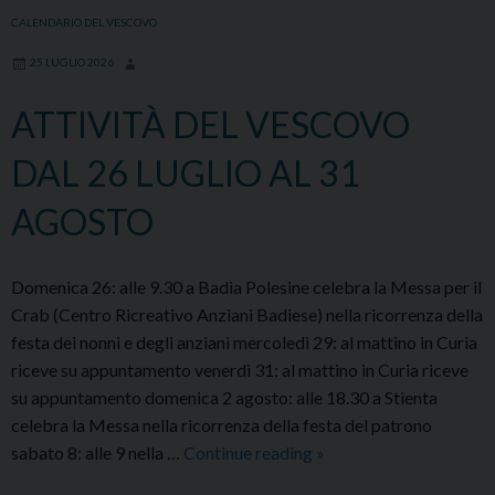
Istituti
CALENDARIO DEL VESCOVO
culturali
25 LUGLIO 2026
diocesani
ATTIVITÀ DEL VESCOVO
DAL 26 LUGLIO AL 31
AGOSTO
Domenica 26: alle 9.30 a Badia Polesine celebra la Messa per il
Crab (Centro Ricreativo Anziani Badiese) nella ricorrenza della
festa dei nonni e degli anziani mercoledì 29: al mattino in Curia
riceve su appuntamento venerdì 31: al mattino in Curia riceve
su appuntamento domenica 2 agosto: alle 18.30 a Stienta
celebra la Messa nella ricorrenza della festa del patrono
ATTIVITÀ
sabato 8: alle 9 nella …
Continue reading
»
DEL