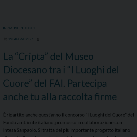
VESCOVO
DAL
28
GIUGNO
INIZIATIVE IN DIOCESI
AL
19 GIUGNO 2026
5
LUGLIO
La “Cripta” del Museo
Diocesano tra i “I Luoghi del
Cuore” del FAI. Partecipa
anche tu alla raccolta firme
È ripartito anche quest’anno il concorso “I Luoghi del Cuore” del
Fondo ambiente italiano, promosso in collaborazione con
Intesa Sanpaolo. Si tratta del più importante progetto italiano