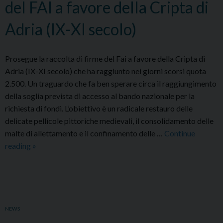
del FAI a favore della Cripta di
Adria (IX-XI secolo)
Prosegue la raccolta di firme del Fai a favore della Cripta di
Adria (IX-XI secolo) che ha raggiunto nei giorni scorsi quota
2.500. Un traguardo che fa ben sperare circa il raggiungimento
della soglia prevista di accesso al bando nazionale per la
richiesta di fondi. L’obiettivo è un radicale restauro delle
delicate pellicole pittoriche medievali, il consolidamento delle
malte di allettamento e il confinamento delle …
Continue
Prosegue
reading
»
la
raccolta
di
firme
del
NEWS
FAI