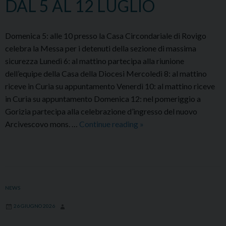
DAL 5 AL 12 LUGLIO
Domenica 5: alle 10 presso la Casa Circondariale di Rovigo
celebra la Messa per i detenuti della sezione di massima
sicurezza Lunedì 6: al mattino partecipa alla riunione
dell’equipe della Casa della Diocesi Mercoledì 8: al mattino
riceve in Curia su appuntamento Venerdì 10: al mattino riceve
in Curia su appuntamento Domenica 12: nel pomeriggio a
Gorizia partecipa alla celebrazione d’ingresso del nuovo
ATTIVITÀ
Arcivescovo mons. …
Continue reading
»
DEL
VESCOVO
DAL
5
AL
NEWS
12
26 GIUGNO 2026
LUGLIO