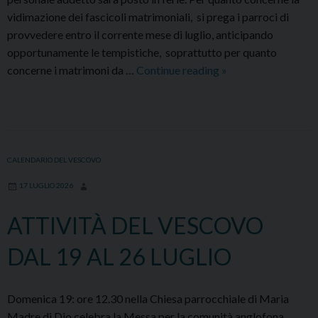
vidimazione dei fascicoli matrimoniali, si prega i parroci di
provvedere entro il corrente mese di luglio, anticipando
opportunamente le tempistiche, soprattutto per quanto
Chiusura
concerne i matrimoni da …
Continue reading
»
estiva
della
Curia
Vescovile.
Nota
CALENDARIO DEL VESCOVO
ai
17 LUGLIO 2026
Parroci
circa
ATTIVITÀ DEL VESCOVO
la
vidimazione
DAL 19 AL 26 LUGLIO
dei
fascicoli
Domenica 19: ore 12.30 nella Chiesa parrocchiale di Maria
matrimoniali
Madre di Dio celebra la Messa per la comunità anglofona