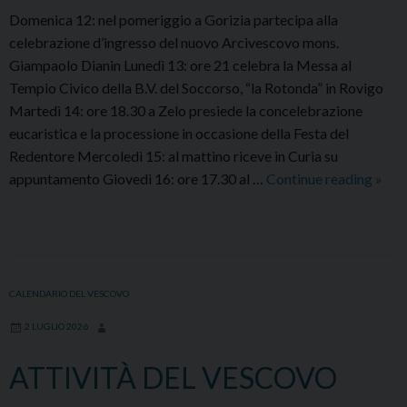
Domenica 12: nel pomeriggio a Gorizia partecipa alla
celebrazione d’ingresso del nuovo Arcivescovo mons.
Giampaolo Dianin Lunedì 13: ore 21 celebra la Messa al
Tempio Civico della B.V. del Soccorso, “la Rotonda” in Rovigo
Martedì 14: ore 18.30 a Zelo presiede la concelebrazione
eucaristica e la processione in occasione della Festa del
Redentore Mercoledì 15: al mattino riceve in Curia su
ATT
appuntamento Giovedì 16: ore 17.30 al …
Continue reading
»
DEL
VES
DAL
12
AL
CALENDARIO DEL VESCOVO
19
2 LUGLIO 2026
LUG
ATTIVITÀ DEL VESCOVO