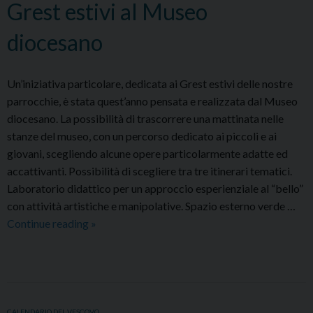
Grest estivi al Museo
diocesano
Un’iniziativa particolare, dedicata ai Grest estivi delle nostre
parrocchie, è stata quest’anno pensata e realizzata dal Museo
diocesano. La possibilità di trascorrere una mattinata nelle
stanze del museo, con un percorso dedicato ai piccoli e ai
giovani, scegliendo alcune opere particolarmente adatte ed
accattivanti. Possibilità di scegliere tra tre itinerari tematici.
Laboratorio didattico per un approccio esperienziale al “bello”
con attività artistiche e manipolative. Spazio esterno verde …
Grest
Continue reading
»
estivi
al
Museo
diocesano
CALENDARIO DEL VESCOVO