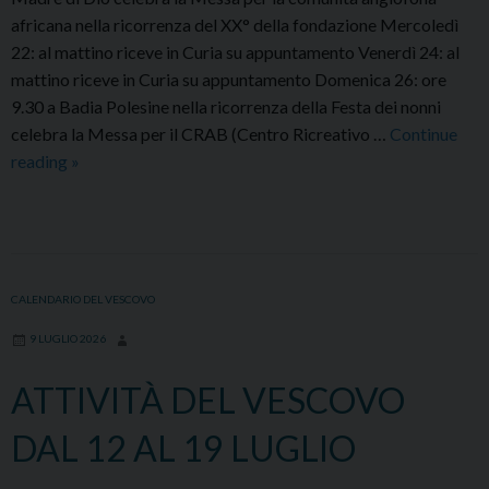
africana nella ricorrenza del XX° della fondazione Mercoledì
22: al mattino riceve in Curia su appuntamento Venerdì 24: al
mattino riceve in Curia su appuntamento Domenica 26: ore
9.30 a Badia Polesine nella ricorrenza della Festa dei nonni
celebra la Messa per il CRAB (Centro Ricreativo …
Continue
ATTIVITÀ
reading
»
DEL
VESCOVO
DAL
19
AL
CALENDARIO DEL VESCOVO
26
9 LUGLIO 2026
LUGLIO
ATTIVITÀ DEL VESCOVO
DAL 12 AL 19 LUGLIO