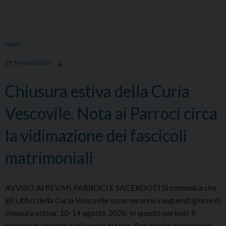
VESCOVO
DAL
26
LUGLIO
NEWS
AL
18 LUGLIO 2026
31
AGOSTO
Chiusura estiva della Curia
Vescovile. Nota ai Parroci circa
la vidimazione dei fascicoli
matrimoniali
AVVISO AI REV.MI PARROCI E SACERDOTI Si comunica che
gli Uffici della Curia Vescovile osserveranno i seguenti giorni di
chiusura estiva: 10-14 agosto 2026. In questo periodo il
personale addetto sarà posto in ferie. Per quanto concerne la