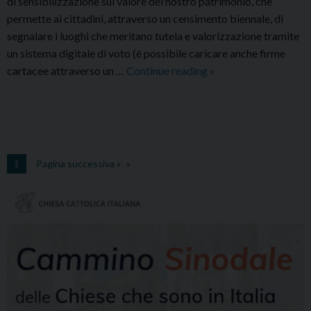
di sensibilizzazione sul valore del nostro patrimonio, che
permette ai cittadini, attraverso un censimento biennale, di
segnalare i luoghi che meritano tutela e valorizzazione tramite
un sistema digitale di voto (è possibile caricare anche firme
La
cartacee attraverso un …
Continue reading
»
“Cripta”
del
Museo
Diocesano
tra
1
Pagina successiva »
i
“I
Luoghi
del
Cuore”
del
FAI.
Partecipa