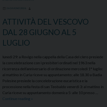
26 GIUGNO 2026
ATTIVITÀ DEL VESCOVO
DAL 28 GIUGNO AL 5
LUGLIO
lunedì 29: a Rovigo nella cappella della Casa del clero presiede
la concelebrazione con i presbiteri ordinati nel 1963 nella
ricorrenza dell’anniversario di ordinazione mercoledì 1° luglio:
al mattino in Curia riceve su appuntamento; alle 18.30 a Badia
Polesine presiede la concelebrazione eucaristica e la
processione nella festa di san Teobaldo venerdì 3: al mattino in
Curia riceve su appuntamento domenica 5: alle 10 presso …
ATTIVITÀ
Continue reading
»
DEL