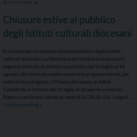
25 LUGLIO 2026
a
favore
Chiusure estive al pubblico
della
Cripta
degli Istituti culturali diocesani
di
Adria
Si comunicano le chiusure estive al pubblico degli Istituti
(IX-
culturali diocesani. La Biblioteca del Seminario osserverà il
XI
seguente periodo di chiusura al pubblico dal 24 luglio al 14
secolo)
agosto. L’Archivio diocesano osserverà un riposo mensile, per
tutto il mese di agosto. Il Museo diocesano, in Adria-
Cattedrale, si fermerà dal 25 luglio al 16 agosto compresi.
Riaprirà con l’orario serale da venerdì 21 (20.30-23). I singoli …
Chiusure
Continue reading
»
estive
al
pubblico
degli