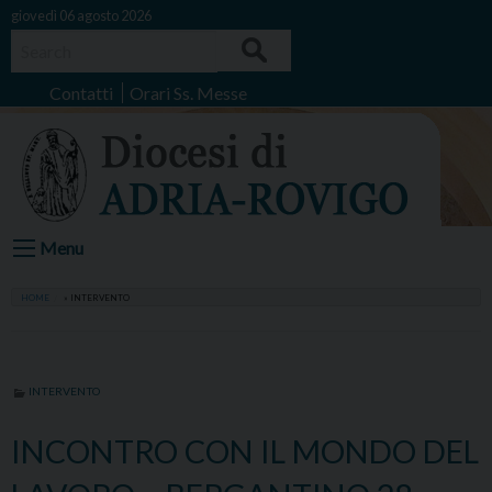
Skip
giovedì 06 agosto 2026
to
Search
content
Contatti
Orari Ss. Messe
Menu
HOME
»
INTERVENTO
INTERVENTO
INCONTRO CON IL MONDO DEL