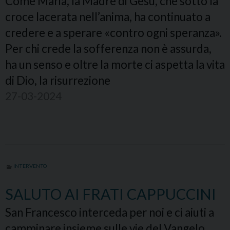
Come Maria, la Madre di Gesù, che sotto la
croce lacerata nell’anima, ha continuato a
credere e a sperare «contro ogni speranza».
Per chi crede la sofferenza non è assurda,
ha un senso e oltre la morte ci aspetta la vita
di Dio, la risurrezione
27-03-2024
INTERVENTO
SALUTO AI FRATI CAPPUCCINI
San Francesco interceda per noi e ci aiuti a
camminare insieme sulle vie del Vangelo