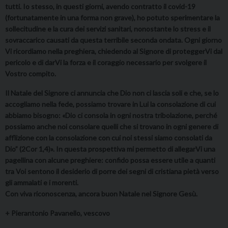
tutti. Io stesso, in questi giorni, avendo contratto il covid-19
(fortunatamente in una forma non grave), ho potuto sperimentare la
sollecitudine e la cura dei servizi sanitari, nonostante lo stress e il
sovraccarico causati da questa terribile seconda ondata. Ogni giorno
Vi ricordiamo nella preghiera, chiedendo al Signore di proteggerVi dal
pericolo e di darVi la forza e il coraggio necessario per svolgere il
Vostro compito.
Il Natale del Signore ci annuncia che Dio non ci lascia soli e che, se lo
accogliamo nella fede, possiamo trovare in Lui la consolazione di cui
abbiamo bisogno: «Dio ci consola in ogni nostra tribolazione, perché
possiamo anche noi consolare quelli che si trovano in ogni genere di
afflizione con la consolazione con cui noi stessi siamo consolati da
Dio” (2Cor 1,4)». In questa prospettiva mi permetto di allegarVi una
pagellina con alcune preghiere: confido possa essere utile a quanti
tra Voi sentono il desiderio di porre dei segni di cristiana pietà verso
gli ammalati e i morenti.
Con viva riconoscenza, ancora buon Natale nel Signore Gesù.
+ Pierantonio Pavanello, vescovo