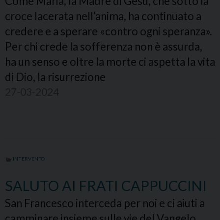
Come Maria, la Madre di Gesù, che sotto la
croce lacerata nell’anima, ha continuato a
credere e a sperare «contro ogni speranza».
Per chi crede la sofferenza non è assurda,
ha un senso e oltre la morte ci aspetta la vita
di Dio, la risurrezione
27-03-2024
INTERVENTO
SALUTO AI FRATI CAPPUCCINI
San Francesco interceda per noi e ci aiuti a
camminare insieme sulle vie del Vangelo