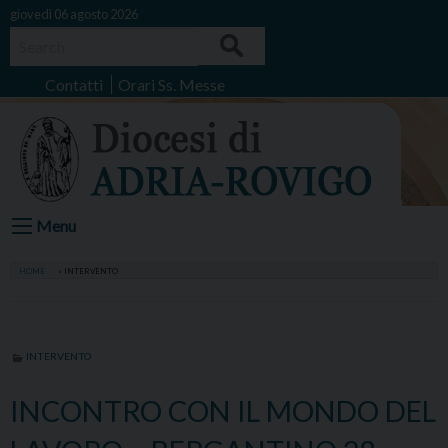
Skip
giovedì 06 agosto 2026
to
Search
content
Contatti
Orari Ss. Messe
Menu
HOME
»
INTERVENTO
INTERVENTO
INCONTRO CON IL MONDO DEL