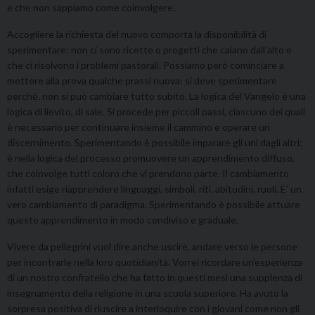
e che non sappiamo come coinvolgere.
Accogliere la richiesta del nuovo comporta la disponibilità di
sperimentare: non ci sono ricette o progetti che calano dall’alto e
che ci risolvono i problemi pastorali. Possiamo però cominciare a
mettere alla prova qualche prassi nuova: si deve sperimentare
perché. non si può cambiare tutto subito. La logica del Vangelo è una
logica di lievito, di sale. Si procede per piccoli passi, ciascuno dei quali
è necessario per continuare insieme il cammino e operare un
discernimento. Sperimentando è possibile imparare gli uni dagli altri:
è nella logica del processo promuovere un apprendimento diffuso,
che coinvolge tutti coloro che vi prendono parte. Il cambiamento
infatti esige riapprendere linguaggi, simboli, riti, abitudini, ruoli. E’ un
vero cambiamento di paradigma. Sperimentando è possibile attuare
questo apprendimento in modo condiviso e graduale.
Vivere da pellegrini vuol dire anche uscire, andare verso le persone
per incontrarle nella loro quotidianità. Vorrei ricordare un’esperienza
di un nostro confratello che ha fatto in questi mesi una supplenza di
insegnamento della religione in una scuola superiore. Ha avuto la
sorpresa positiva di riuscire a interloquire con i giovani come non gli