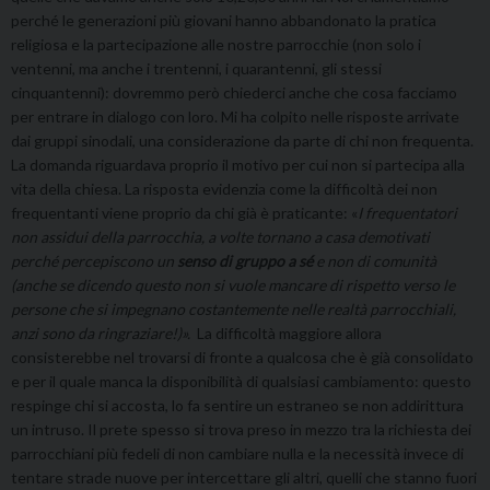
perché le generazioni più giovani hanno abbandonato la pratica
religiosa e la partecipazione alle nostre parrocchie (non solo i
ventenni, ma anche i trentenni, i quarantenni, gli stessi
cinquantenni): dovremmo però chiederci anche che cosa facciamo
per entrare in dialogo con loro. Mi ha colpito nelle risposte arrivate
dai gruppi sinodali, una considerazione da parte di chi non frequenta.
La domanda riguardava proprio il motivo per cui non si partecipa alla
vita della chiesa. La risposta evidenzia come la difficoltà dei non
frequentanti viene proprio da chi già è praticante: «
I frequentatori
non assidui della parrocchia, a volte tornano a casa demotivati
perché percepiscono un
senso di gruppo a sé
e non di comunità
(anche se dicendo questo non si vuole mancare di rispetto verso le
persone che si impegnano costantemente nelle realtà parrocchiali,
anzi sono da ringraziare!)».
La difficoltà maggiore allora
consisterebbe nel trovarsi di fronte a qualcosa che è già consolidato
e per il quale manca la disponibilità di qualsiasi cambiamento: questo
respinge chi si accosta, lo fa sentire un estraneo se non addirittura
un intruso. Il prete spesso si trova preso in mezzo tra la richiesta dei
parrocchiani più fedeli di non cambiare nulla e la necessità invece di
tentare strade nuove per intercettare gli altri, quelli che stanno fuori