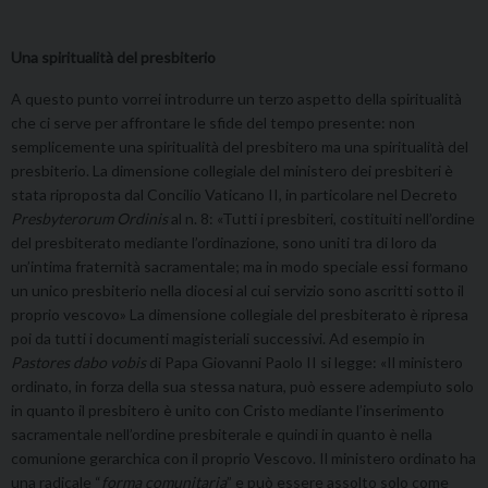
Una spiritualità del presbiterio
A questo punto vorrei introdurre un terzo aspetto della spiritualità
che ci serve per affrontare le sfide del tempo presente: non
semplicemente una spiritualità del presbitero ma una spiritualità del
presbiterio. La dimensione collegiale del ministero dei presbiteri è
stata riproposta dal Concilio Vaticano II, in particolare nel Decreto
Presbyterorum Ordinis
al n. 8: «Tutti i presbiteri, costituiti nell’ordine
del presbiterato mediante l’ordinazione, sono uniti tra di loro da
un’intima fraternità sacramentale; ma in modo speciale essi formano
un unico presbiterio nella diocesi al cui servizio sono ascritti sotto il
proprio vescovo» La dimensione collegiale del presbiterato è ripresa
poi da tutti i documenti magisteriali successivi. Ad esempio in
Pastores dabo vobis
di Papa Giovanni Paolo II si legge: «Il ministero
ordinato, in forza della sua stessa natura, può essere adempiuto solo
in quanto il presbitero è unito con Cristo mediante l’inserimento
sacramentale nell’ordine presbiterale e quindi in quanto è nella
comunione gerarchica con il proprio Vescovo. Il ministero ordinato ha
una radicale “
forma comunitaria
” e può essere assolto solo come