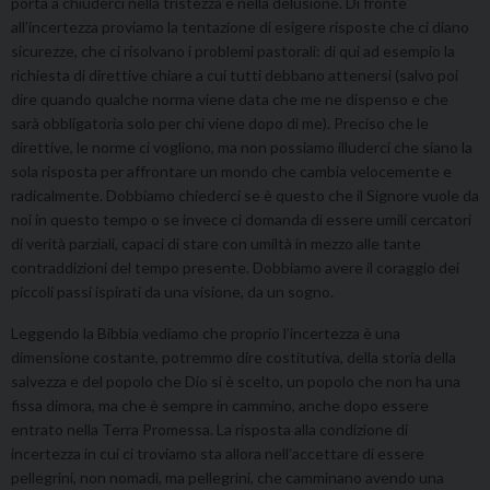
porta a chiuderci nella tristezza e nella delusione. Di fronte
all’incertezza proviamo la tentazione di esigere risposte che ci diano
sicurezze, che ci risolvano i problemi pastorali: di qui ad esempio la
richiesta di direttive chiare a cui tutti debbano attenersi (salvo poi
dire quando qualche norma viene data che me ne dispenso e che
sarà obbligatoria solo per chi viene dopo di me). Preciso che le
direttive, le norme ci vogliono, ma non possiamo illuderci che siano la
sola risposta per affrontare un mondo che cambia velocemente e
radicalmente. Dobbiamo chiederci se è questo che il Signore vuole da
noi in questo tempo o se invece ci domanda di essere umili cercatori
di verità parziali, capaci di stare con umiltà in mezzo alle tante
contraddizioni del tempo presente. Dobbiamo avere il coraggio dei
piccoli passi ispirati da una visione, da un sogno.
Leggendo la Bibbia vediamo che proprio l’incertezza è una
dimensione costante, potremmo dire costitutiva, della storia della
salvezza e del popolo che Dio si è scelto, un popolo che non ha una
fissa dimora, ma che è sempre in cammino, anche dopo essere
entrato nella Terra Promessa. La risposta alla condizione di
incertezza in cui ci troviamo sta allora nell’accettare di essere
pellegrini, non nomadi, ma pellegrini, che camminano avendo una