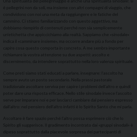
Una spiritualità del pellegrinaggio è anche una spiritualità sinodale: si
è pellegrini non da soli, ma insieme con altri compagni di viaggio, che
condividono con noi una meta da raggiungere e le fatiche del
cammino. Ci stiamo familiarizzando con questo aggettivo, ma
dobbiamo riempirlo di contenuti perché non sia semplicemente
un’etichetta che appiccichiamo alla realtà. Sappiamo che «sinodale»
indica il «camminare insieme», ma occorre andare più a fondo per
capire cosa questo comporta in concreto. A me sembra importante
richiamare la vostra attenzione su due aspetti: ascolto e
discernimento, da intendere soprattutto nella loro valenza spirituale.
Come preti siamo stati educati a parlare, insegnare: l’ascolto ha
sempre avuto un posto secondario. Nella prassi pastorale
tradizionale ascoltare serviva per capire i problemi dell’altro e quindi
poter dare una risposta efficace. Nello stile sinodale invece l’ascolto
serve per imparare noi e per lasciarci cambiare dal pensiero espresso
dall’altro: nel pensiero dell’altro infatti è lo Spirito Santo che mi parla.
Ascoltare è fare spazio perché l’altro possa esprimere ciò che lo
Spirito gli suggerisce. Il gradimento incontrato dai «gruppi sinodali» è
dipeso soprattutto dalla piacevole sorpresa dei partecipanti di