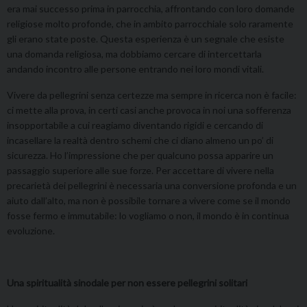
era mai successo prima in parrocchia, affrontando con loro domande
religiose molto profonde, che in ambito parrocchiale solo raramente
gli erano state poste. Questa esperienza è un segnale che esiste
una domanda religiosa, ma dobbiamo cercare di intercettarla
andando incontro alle persone entrando nei loro mondi vitali.
Vivere da pellegrini senza certezze ma sempre in ricerca non è facile:
ci mette alla prova, in certi casi anche provoca in noi una sofferenza
insopportabile a cui reagiamo diventando rigidi e cercando di
incasellare la realtà dentro schemi che ci diano almeno un po’ di
sicurezza. Ho l’impressione che per qualcuno possa apparire un
passaggio superiore alle sue forze. Per accettare di vivere nella
precarietà dei pellegrini è necessaria una conversione profonda e un
aiuto dall’alto, ma non è possibile tornare a vivere come se il mondo
fosse fermo e immutabile: lo vogliamo o non, il mondo è in continua
evoluzione.
Una spiritualità sinodale per non essere pellegrini solitari