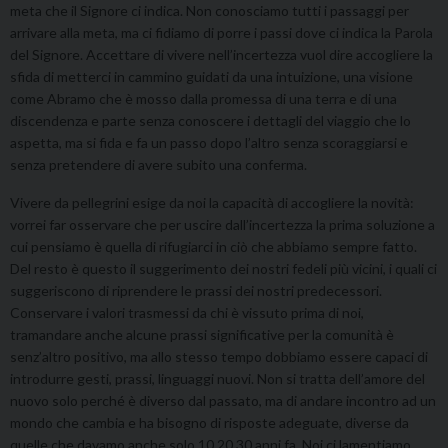
meta che il Signore ci indica. Non conosciamo tutti i passaggi per
arrivare alla meta, ma ci fidiamo di porre i passi dove ci indica la Parola
del Signore. Accettare di vivere nell’incertezza vuol dire accogliere la
sfida di metterci in cammino guidati da una intuizione, una visione
come Abramo che è mosso dalla promessa di una terra e di una
discendenza e parte senza conoscere i dettagli del viaggio che lo
aspetta, ma si fida e fa un passo dopo l’altro senza scoraggiarsi e
senza pretendere di avere subito una conferma.
Vivere da pellegrini esige da noi la capacità di accogliere la novità:
vorrei far osservare che per uscire dall’incertezza la prima soluzione a
cui pensiamo è quella di rifugiarci in ciò che abbiamo sempre fatto.
Del resto è questo il suggerimento dei nostri fedeli più vicini, i quali ci
suggeriscono di riprendere le prassi dei nostri predecessori.
Conservare i valori trasmessi da chi è vissuto prima di noi,
tramandare anche alcune prassi significative per la comunità è
senz’altro positivo, ma allo stesso tempo dobbiamo essere capaci di
introdurre gesti, prassi, linguaggi nuovi. Non si tratta dell’amore del
nuovo solo perché è diverso dal passato, ma di andare incontro ad un
mondo che cambia e ha bisogno di risposte adeguate, diverse da
quelle che davamo anche solo 10,20,30 anni fa. Noi ci lamentiamo