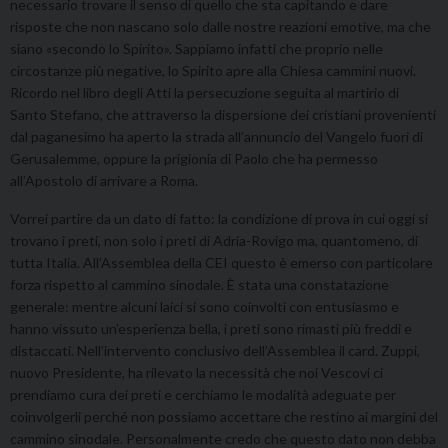
necessario trovare il senso di quello che sta capitando e dare
risposte che non nascano solo dalle nostre reazioni emotive, ma che
siano «secondo lo Spirito». Sappiamo infatti che proprio nelle
circostanze più negative, lo Spirito apre alla Chiesa cammini nuovi.
Ricordo nel libro degli Atti la persecuzione seguita al martirio di
Santo Stefano, che attraverso la dispersione dei cristiani provenienti
dal paganesimo ha aperto la strada all’annuncio del Vangelo fuori di
Gerusalemme, oppure la prigionia di Paolo che ha permesso
all’Apostolo di arrivare a Roma.
Vorrei partire da un dato di fatto: la condizione di prova in cui oggi si
trovano i preti, non solo i preti di Adria-Rovigo ma, quantomeno, di
tutta Italia. All’Assemblea della CEI questo è emerso con particolare
forza rispetto al cammino sinodale. È stata una constatazione
generale: mentre alcuni laici si sono coinvolti con entusiasmo e
hanno vissuto un’esperienza bella, i preti sono rimasti più freddi e
distaccati. Nell’intervento conclusivo dell’Assemblea il card. Zuppi,
nuovo Presidente, ha rilevato la necessità che noi Vescovi ci
prendiamo cura dei preti e cerchiamo le modalità adeguate per
coinvolgerli perché non possiamo accettare che restino ai margini del
cammino sinodale. Personalmente credo che questo dato non debba