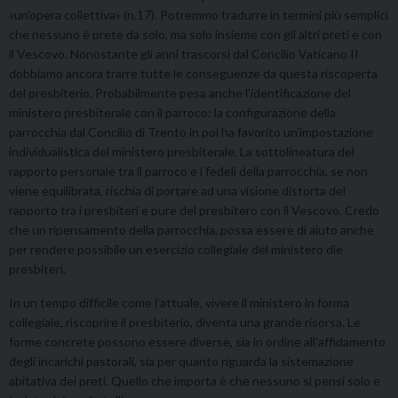
«un’opera collettiva» (n.17). Potremmo tradurre in termini più semplici
che nessuno è prete da solo, ma solo insieme con gli altri preti e con
il Vescovo. Nonostante gli anni trascorsi dal Concilio Vaticano II
dobbiamo ancora trarre tutte le conseguenze da questa riscoperta
del presbiterio. Probabilmente pesa anche l’identificazione del
ministero presbiterale con il parroco: la configurazione della
parrocchia dal Concilio di Trento in poi ha favorito un’impostazione
individualistica del ministero presbiterale. La sottolineatura del
rapporto personale tra il parroco e i fedeli della parrocchia, se non
viene equilibrata, rischia di portare ad una visione distorta del
rapporto tra i presbiteri e pure del presbitero con il Vescovo. Credo
che un ripensamento della parrocchia, possa essere di aiuto anche
per rendere possibile un esercizio collegiale del ministero die
presbiteri.
In un tempo difficile come l’attuale, vivere il ministero in forma
collegiale, riscoprire il presbiterio, diventa una grande risorsa. Le
forme concrete possono essere diverse, sia in ordine all’affidamento
degli incarichi pastorali, sia per quanto riguarda la sistemazione
abitativa dei preti. Quello che importa è che nessuno si pensi solo e