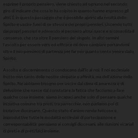
esprime il proprio pensiero, viene chiesto ad ognuno nel secondo
giro di indicare che cosa lo ha colpito in quanto hanno espresso gli
altri. È in questo passaggio che è possibile aprirsi alla novità dello
Spirito e uscire fuori di se stessi e dei propri pensieri. Uscendo tutti
dai propri pensieri e aderendo al pensiero altrui nasce e si consolida il
consenso, che sta oltre il pensiero del singolo. In altri termini
l’ascolto per essere vero ed efficace mi deve cambiare portandomi
oltre il mio pensiero di partenza per far mio quanto sento venire dallo
Spirito.
Ascolto e discernimento ci conducono dall’io al noi: il noi ecclesiale
frutto non tanto delle nostre simpatie e affinità, ma dell’azione dello
Spirito. Ne abbiamo bisogno per uscire dal clima di amarezza e di
delusione che nasce dal constatare la fatica che facciamo a fare
qualche cosa insieme: siamo incapaci anche solo di pensare qualche
iniziativa comune tra preti, tra parrocchie, non parliamo poi di
iniziative diocesane. Questo stato d’animo rende faticose e
improduttive tutte le modalità ecclesiali di partecipazione e
corresponsabilità: pensiamo ai consigli diocesani, alle riunioni vicariali
di preti e di preti/laici insieme.