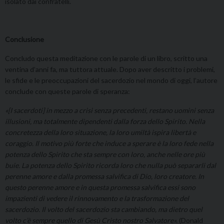
isolato dai confratelli.
Conclusione
Concludo questa meditazione con le parole di un libro, scritto una
ventina d’anni fa, ma tuttora attuale. Dopo aver descritto i problemi,
le sfide e le preoccupazioni del sacerdozio nel mondo di oggi, l’autore
conclude con queste parole di speranza:
«[I sacerdoti] in mezzo a crisi senza precedenti, restano uomini senza
illusioni, ma totalmente dipendenti dalla forza dello Spirito. Nella
concretezza della loro situazione, la loro umiltà ispira libertà e
coraggio. Il motivo più forte che induce a sperare è la loro fede nella
potenza dello Spirito che sta sempre con loro, anche nelle ore più
buie. La potenza dello Spirito ricorda loro che nulla può separarli dal
perenne amore e dalla promessa salvifica di Dio, loro creatore. In
questo perenne amore e in questa promessa salvifica essi sono
impazienti di vedere il rinnovamento e la trasformazione del
sacerdozio. Il volto del sacerdozio sta cambiando, ma dietro quel
volto c’è sempre quello di Gesù Cristo nostro Salvatore».
(Donald