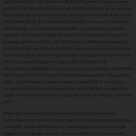
sentirsi ascoltati, cioè di avere la libertà di esprimersi senza essere
giudicati. L’ascolto sinodale non è un ascolto generico, in cui ciascuno
dice quanto gli passa per la mente, come accade nei talk show o nelle
chiacchiere da bar. È un’esperienza spirituale: non a caso si parla del
metodo della «conversazione spirituale». La prima preoccupazione
pertanto deve essere quella di creare le condizioni perché questo
avvenga: aprire spazi, non solo fisici (tempi e ambienti adeguati) ma
anche spirituali (un clima di preghiera). La sorpresa e la gioia provata
da tanti di coloro che hanno partecipato ai «gruppi sinodali» ci dicono
che c’è un grande bisogno di questo tipo di ascolto e di
conversazione spirituale. Anche i preti ne hanno bisogno: dovremmo
interrogarci se i nostri incontri hanno, almeno qualche volta, questo
stile o se si limitano ad essere momenti superficiali, in cui al più ci
raccontiamo gli ultimi pettegolezzi, ma non ci mettiamo in gioco su
quello che conta veramente. Di qui la delusione, la chiusura, il fare da
soli.
Nello stile sinodale l’ascolto è propedeutico al discernimento
comunitario (non solo del singolo, ma fatto insieme da un gruppo/una
comunità). Vorrei sottolineare un passaggio presente nel metodo
suggerito per i gruppi sinodali: dopo un primo giro in cui ciascuno