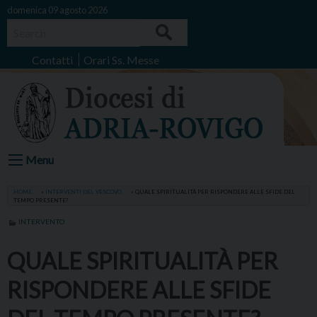
Skip
domenica 09 agosto 2026
to
Search
content
Contatti
Orari Ss. Messe
Menu
HOME
»
INTERVENTI DEL VESCOVO
»
QUALE SPIRITUALITÀ PER RISPONDERE ALLE SFIDE DEL
TEMPO PRESENTE?
INTERVENTO
QUALE SPIRITUALITÀ PER
RISPONDERE ALLE SFIDE