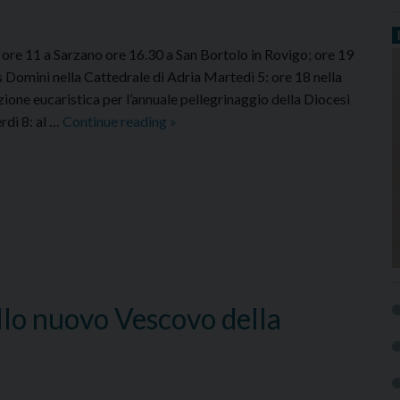
 ore 11 a Sarzano ore 16.30 a San Bortolo in Rovigo; ore 19
 Domini nella Cattedrale di Adria Martedì 5: ore 18 nella
ione eucaristica per l’annuale pellegrinaggio della Diocesi
Agenda
rdì 8: al …
Continue reading
»
dal
3
all’8
giugno
lo nuovo Vescovo della