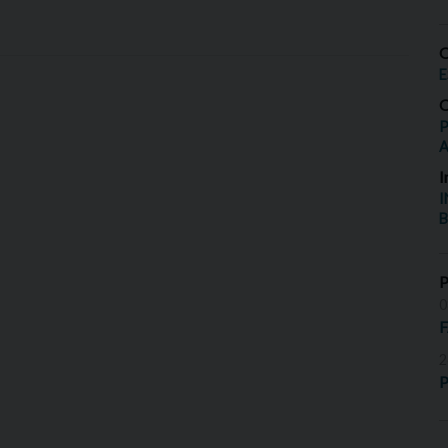
O
E
O
P
I
I
B
0
2
P