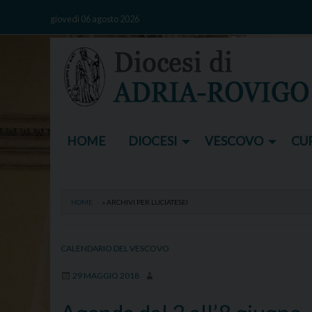
Skip
giovedì 06 agosto 2026
to
content
HOME
DIOCESI
VESCOVO
CUR
HOME
»
ARCHIVI PER LUCIATESEI
CALENDARIO DEL VESCOVO
29 MAGGIO 2018