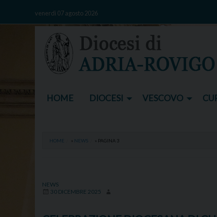
Skip
venerdì 07 agosto 2026
to
content
HOME
DIOCESI
VESCOVO
CUR
HOME
»
NEWS
»
PAGINA 3
NEWS
30 DICEMBRE 2025