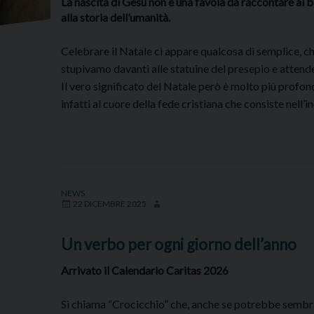
La nascita di Gesù non è una favola da raccontare ai b
alla storia dell’umanità.
Celebrare il Natale ci appare qualcosa di semplice, che
stupivamo davanti alle statuine del presepio e atten
Il vero significato del Natale però è molto più profon
infatti al cuore della fede cristiana che consiste nell’
NEWS
22 DICEMBRE 2025
Un verbo per ogni giorno dell’anno
Arrivato il Calendario Caritas 2026
Si chiama “Crocicchio” che, anche se potrebbe sembra