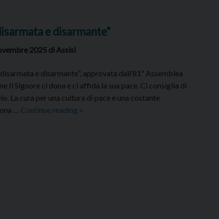
Parola
verso
disarmata e disarmante”
il
S.
ovembre 2025 di Assisi
Natale
disarmata e disarmante”, approvata dall’81ª Assemblea
Il Signore ci dona e ci affida la sua pace. Ci consiglia di
Dio. La cura per una cultura di pace è una costante
Nota
buona …
Continue reading
»
Pastorale
“Educare
a
una
pace
disarmata
e
disarmante”