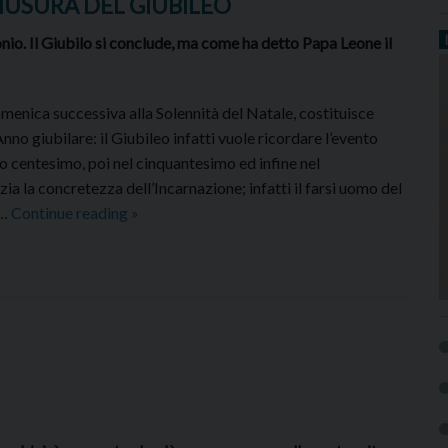
IUSURA DEL GIUBILEO
nio. Il Giubilo si conclude, ma come ha detto Papa Leone il
menica successiva alla Solennità del Natale, costituisce
nno giubilare: il Giubileo infatti vuole ricordare l’evento
o centesimo, poi nel cinquantesimo ed infine nel
ia la concretezza dell’Incarnazione; infatti il farsi uomo del
CELEBRAZIONE
 …
Continue reading
»
DIOCESANA
DI
CHIUSURA
DEL
GIUBILEO