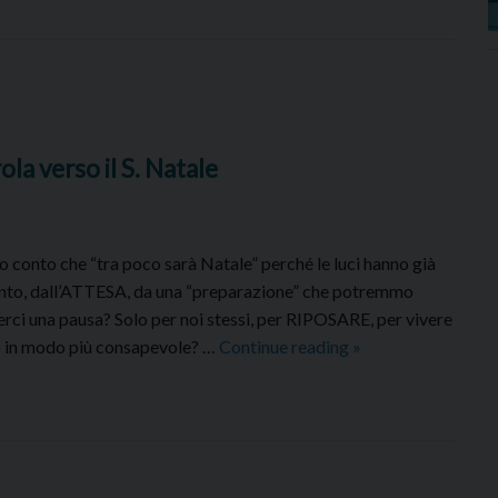
ola verso il S. Natale
o conto che “tra poco sarà Natale” perché le luci hanno già
vvento, dall’ATTESA, da una “preparazione” che potremmo
rci una pausa? Solo per noi stessi, per RIPOSARE, per vivere
Giornata
 in modo più consapevole? …
Continue reading
»
di
riposo
in
ascolto
della