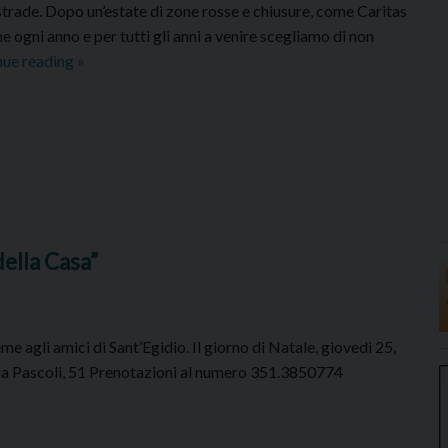
ù strade. Dopo un’estate di zone rosse e chiusure, come Caritas
e ogni anno e per tutti gli anni a venire scegliamo di non
Un
nue reading
»
verbo
per
ogni
giorno
dell’anno
della Casa”
e agli amici di Sant’Egidio. Il giorno di Natale, giovedì 25,
 via Pascoli, 51 Prenotazioni al numero 351.3850774