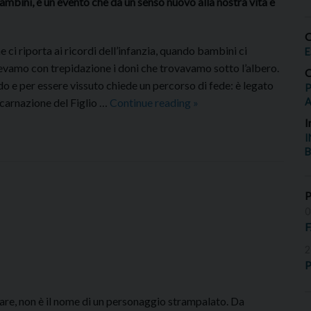
ambini, è un evento che dà un senso nuovo alla nostra vita e
O
 ci riporta ai ricordi dell’infanzia, quando bambini ci
E
devamo con trepidazione i doni che trovavamo sotto l’albero.
O
do e per essere vissuto chiede un percorso di fede: è legato
P
MESSAGGIO
incarnazione del Figlio …
Continue reading
»
PER
I
IL
I
B
NATALE
2025
0
2
P
re, non è il nome di un personaggio strampalato. Da