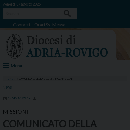
Skip
venerdì 07 agosto 2026
to
Search
content
Contatti
Orari Ss. Messe
Menu
HOME
»
COMUNICATO DELLA DIOCESI. “MOZAMBICO/1”
NEWS
18 MARZO 2019
MISSIONI
COMUNICATO DELLA