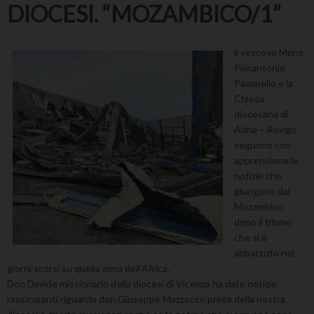
DIOCESI. “MOZAMBICO/1”
ll vescovo Mons.
Pierantonio
Pavanello e la
Chiesa
diocesana di
Adria – Rovigo
seguono con
apprensione le
notizie che
giungono dal
Mozambico
dopo il tifone
che si è
abbattuto nei
giorni scorsi su quella zona dell’Africa.
Don Davide missionario della diocesi di Vicenza ha dato notizie
rassicuranti riguardo don Giuseppe Mazzocco prete della nostra