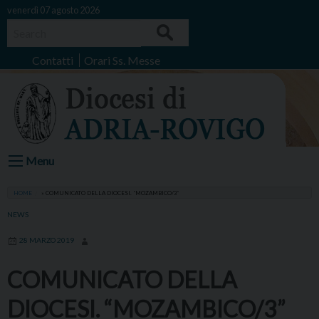
Skip
venerdì 07 agosto 2026
to
Search
content
Contatti
Orari Ss. Messe
Menu
HOME
»
COMUNICATO DELLA DIOCESI. “MOZAMBICO/3”
NEWS
28 MARZO 2019
COMUNICATO DELLA
DIOCESI. “MOZAMBICO/3”