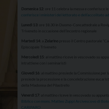
Domenica 12
: ore 11 celebra la messa e conferisce l
conferisce i ministeri del lettorato e dell’accolitato 
Lunedì 13
: ore 18.30 in Duomo-Concattedrale a Rovigo
Triveneto in occasione dell’incontro regionale
Martedì 14
: a
Zelarino
presso il Centro pastorale “Ca
Episcopale Triveneto
Mercoledì 15
: al mattino riceve in vescovado su app
intrattiene con i seminaristi
Giovedì 16
: al mattino presiede la Commissione per 
presiede la processione e la concelebrazione eucarist
della Madonna del Pilastrello
Venerdì 17
: al mattino riceve in vescovado su appun
Biblico con mons. Matteo Zuppi Arcivescovo di Bolog
CARIPARO