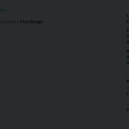
lico
O
e cresime a
Mardimago
E
O
P
I
I
B
0
2
P