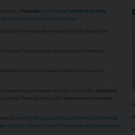
e cresime a
Polesella
;
ore 19 nella
Cattedrale di Adria
ad alcuni alunni del Seminario diocesano
 celebra la messa per i seminaristi delle Diocesi del
rd. Urbani” partecipa alla riunione della Conferenza
untamento; ore 19 in Seminario celebra la messa e si
la formazione permanente del clero; ore 20.30 a
Lendinara
ica per la “Festa del trasporto” della venerata immagine
tamento;
ore 18 a Rovigo partecipa all’incontro del Festival
na e il prof. Gilberto Muraro Presidente della Fondazione