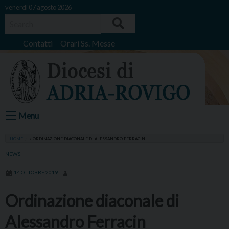
Skip
venerdì 07 agosto 2026
to
Search
content
Contatti
Orari Ss. Messe
Menu
HOME
»
ORDINAZIONE DIACONALE DI ALESSANDRO FERRACIN
NEWS
14 OTTOBRE 2019
Ordinazione diaconale di
Alessandro Ferracin