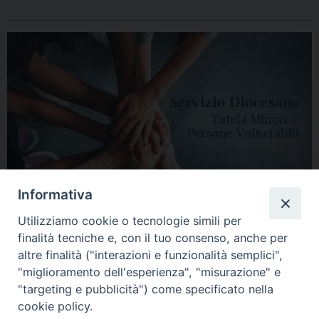
Informativa
Utilizziamo cookie o tecnologie simili per
finalità tecniche e, con il tuo consenso, anche per
altre finalità ("interazioni e funzionalità semplici",
"miglioramento dell'esperienza", "misurazione" e
"targeting e pubblicità") come specificato nella
HOME
DIOCESI
VESCOVO
CURIA VESCOVILE
NEWS
cookie policy.