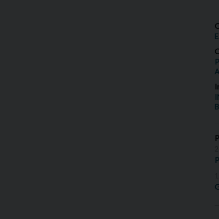
O
E
O
P
I
I
B
2
P
1
G