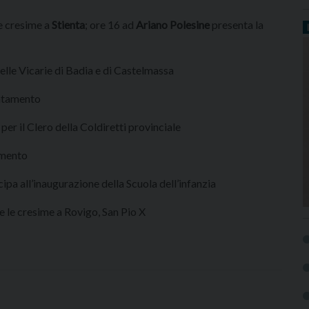
e cresime a
Stienta
; ore 16 ad
Ariano Polesine
presenta la
delle Vicarie di Badia e di Castelmassa
untamento
er il Clero della Coldiretti provinciale
amento
ipa all’inaugurazione della Scuola dell’infanzia
 le cresime a Rovigo, San Pio X