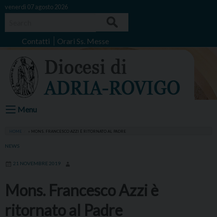
Skip
venerdì 07 agosto 2026
to
Search
content
Contatti
Orari Ss. Messe
Menu
HOME
»
MONS. FRANCESCO AZZI È RITORNATO AL PADRE
NEWS
21 NOVEMBRE 2019
Mons. Francesco Azzi è
ritornato al Padre