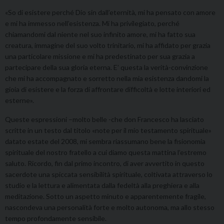
«So di esistere perché Dio sin dall’eternità, mi ha pensato con amore
e mi ha immesso nell’esistenza. Mi ha privilegiato, perché
chiamandomi dal niente nel suo infinito amore, mi ha fatto sua
creatura, immagine del suo volto trinitario, mi ha affidato per grazia
una particolare missione e mi ha predestinato per sua grazia a
partecipare della sua gloria eterna. E’ questa la verità-convinzione
che mi ha accompagnato e sorretto nella mia esistenza dandomi la
gioia di esistere e la forza di affrontare difficoltà e lotte interiori ed
esterne».
Queste espressioni –molto belle -che don Francesco ha lasciato
scritte in un testo dal titolo «note per il mio testamento spirituale»
datato estate del 2008, mi sembra riassumano bene la fisionomia
spirituale del nostro fratello a cui diamo questa mattina l’estremo
saluto. Ricordo, fin dal primo incontro, di aver avvertito in questo
sacerdote una spiccata sensibilità spirituale, coltivata attraverso lo
studio e la lettura e alimentata dalla fedeltà alla preghiera e alla
meditazione. Sotto un aspetto minuto e apparentemente fragile,
nascondeva una personalità forte e molto autonoma, ma allo stesso
tempo profondamente sensibile.