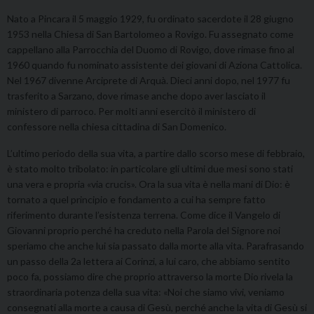
Nato a Pincara il 5 maggio 1929, fu ordinato sacerdote il 28 giugno
1953 nella Chiesa di San Bartolomeo a Rovigo. Fu assegnato come
cappellano alla Parrocchia del Duomo di Rovigo, dove rimase fino al
1960 quando fu nominato assistente dei giovani di Aziona Cattolica.
Nel 1967 divenne Arciprete di Arquà. Dieci anni dopo, nel 1977 fu
trasferito a Sarzano, dove rimase anche dopo aver lasciato il
ministero di parroco. Per molti anni esercitò il ministero di
confessore nella chiesa cittadina di San Domenico.
L’ultimo periodo della sua vita, a partire dallo scorso mese di febbraio,
è stato molto tribolato: in particolare gli ultimi due mesi sono stati
una vera e propria «via crucis». Ora la sua vita è nella mani di Dio: è
tornato a quel principio e fondamento a cui ha sempre fatto
riferimento durante l’esistenza terrena. Come dice il Vangelo di
Giovanni proprio perché ha creduto nella Parola del Signore noi
speriamo che anche lui sia passato dalla morte alla vita. Parafrasando
un passo della 2a lettera ai Corinzi, a lui caro, che abbiamo sentito
poco fa, possiamo dire che proprio attraverso la morte Dio rivela la
straordinaria potenza della sua vita: «Noi che siamo vivi, veniamo
consegnati alla morte a causa di Gesù, perché anche la vita di Gesù si