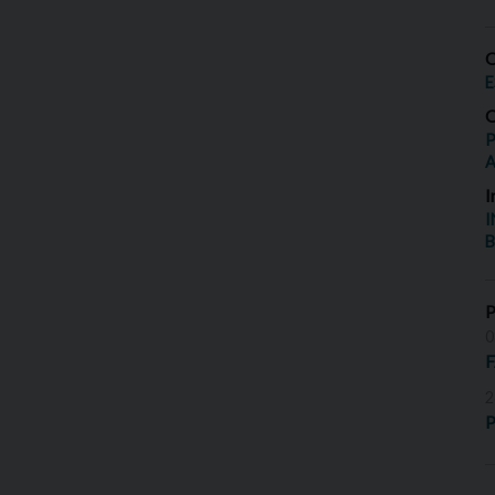
O
E
O
P
I
I
B
0
2
P