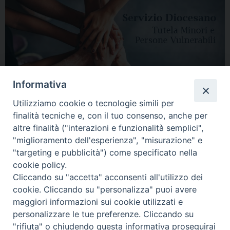
Informativa
Utilizziamo cookie o tecnologie simili per
finalità tecniche e, con il tuo consenso, anche per
altre finalità ("interazioni e funzionalità semplici",
"miglioramento dell'esperienza", "misurazione" e
"targeting e pubblicità") come specificato nella
HOME
DIOCESI
VESCOVO
CURIA VESCOVILE
NEWS
cookie policy.
Cliccando su "accetta" acconsenti all'utilizzo dei
APPUNTAMENTI
CONTATTI
SERVIZIO ANTENATI
cookie. Cliccando su "personalizza" puoi avere
maggiori informazioni sui cookie utilizzati e
Copyright © 2018 - 2021
Diocesi di Adria Rovigo.
All Rights Reserved.
personalizzare le tue preferenze. Cliccando su
"rifiuta" o chiudendo questa informativa proseguirai