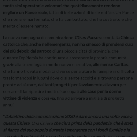
tantissimi operatori e volontari che quotidianamente rendono
migliore un Paese reale
, fatto di belle azioni, di belle notizie. Un Paese
che non si è mai fermato, che ha combattuto, che ha costruito e che
merita di essere narrato.
La nuova campagna di comunicazione
C’è un Paese
racconta
la Chiesa
cattolica che, anche nell’emergenza, non ha smesso di prendersi cura
dei più deboli: dal parroco
di una piccola città di provincia, che
durante l’epidemia ha continuato a sostenere la propria comunità
grazie alla tecnologia in modo nuovo e creativo,
alle mense Caritas
,
che hanno trovato modalità diverse per aiutare le famiglie in difficoltà
trasformandosi in luoghi dove ci si sente accolti e si trovano persone
pronte ad aiutare,
dai tanti
progetti per l’avviamento al lavoro
per
cercare di far ripartire i molti disoccupati
alle case per le donne
vittime di violenza
e così via, fino ad arrivare a migliaia di progetti
annui.
“
L’obiettivo della comunicazione 2020 è dare ancora una volta voce a
questa Chiesa.
Una Chiesa
che c’era prima della pandemia, che è stata
al fianco del suo popolo durante l’emergenza con i fondi 8xmille e la
sua rete di solidarietà, e che sta continuando a progettare, a sognare