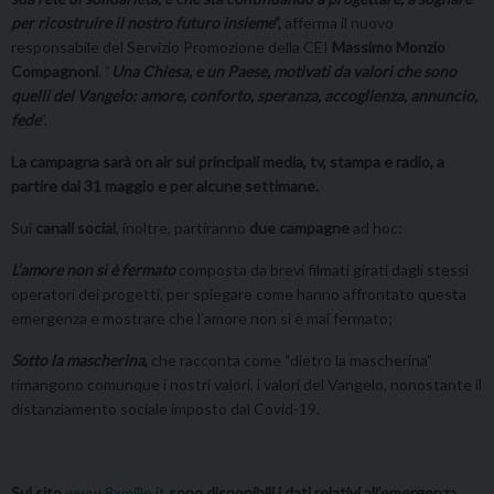
per ricostruire il nostro futuro insieme
”,
afferma il nuovo
responsabile del Servizio Promozione della CEI
Massimo Monzio
Compagnoni
. “
Una Chiesa, e un Paese, motivati da valori che sono
quelli del Vangelo: amore, conforto, speranza, accoglienza, annuncio,
fede
”.
La campagna sarà on air sui principali media, tv, stampa e radio, a
partire dal 31 maggio e per alcune settimane.
Sui
canali social
, inoltre, partiranno
due campagne
ad hoc:
L’amore non si è fermato
composta da brevi filmati girati dagli stessi
operatori dei progetti, per spiegare come hanno affrontato questa
emergenza e mostrare che l’amore non si è mai fermato;
Sotto la mascherina
,
che racconta come “dietro la mascherina”
rimangono comunque i nostri valori, i valori del Vangelo, nonostante il
distanziamento sociale imposto dal Covid-19.
Sul sito
www.8xmille.it
sono disponibili i dati relativi all’emergenza