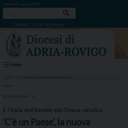
Skip
venerdì 07 agosto 2026
to
Search
content
Contatti
Orari Ss. Messe
Menu
HOME
»
‘C’È UN PAESE’, LA NUOVA CAMPAGNA 8XMILLE
NEWS
5 GIUGNO 2020
È l’Italia dell’8xmille alla Chiesa cattolica
‘C’è un Paese’, la nuova