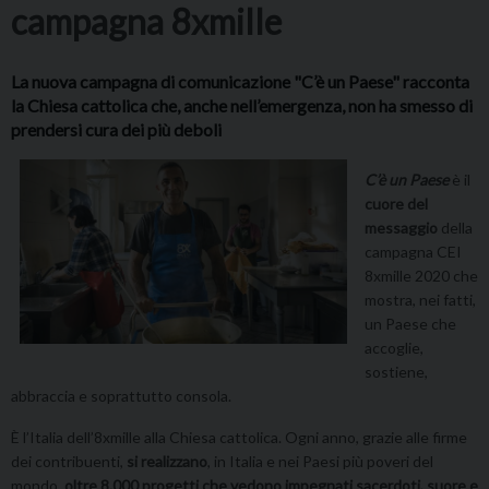
campagna 8xmille
La nuova campagna di comunicazione "C’è un Paese" racconta
la Chiesa cattolica che, anche nell’emergenza, non ha smesso di
prendersi cura dei più deboli
C’è un Paese
è il
cuore del
messaggio
della
campagna CEI
8xmille 2020 che
mostra, nei fatti,
un Paese che
accoglie,
sostiene,
abbraccia e soprattutto consola.
È l’Italia dell’8xmille alla Chiesa cattolica. Ogni anno, grazie alle firme
dei contribuenti,
si realizzano
, in Italia e nei Paesi più poveri del
mondo,
oltre 8.000 progetti che vedono impegnati sacerdoti, suore e