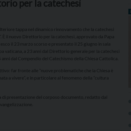
orio per la catechesi
lteriore tappa nel dinamico rinnovamento che la catechesi
”. È il nuovo Direttorio per la catechesi, approvato da Papa
esco il 23 marzo scorso e presentato il 25 giugno in sala
a vaticana, a 23 anni dal Direttorio generale per la catechesi
5 anni dal Compendio del Catechismo della Chiesa Cattolica.
tivo: far fronte alle “nuove problematiche che la Chiesa è
ata a vivere”, e in particolare al fenomeno della “cultura
 di presentazione del corposo documento, redatto dal
Evangelizzazione.