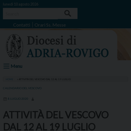
Skip
lunedì 10 agosto 2026
to
Search
content
Contatti
Orari Ss. Messe
Menu
HOME
»
ATTIVITÀ DEL VESCOVO DAL 12 AL 19 LUGLIO
CALENDARIO DEL VESCOVO
8 LUGLIO 2020
ATTIVITÀ DEL VESCOVO
DAL 12 AL 19 LUGLIO