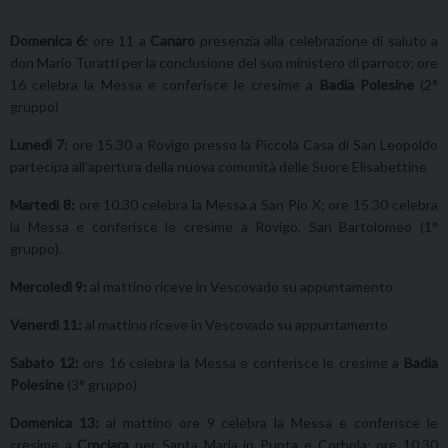
Domenica 6:
ore 11 a
Canaro
presenzia alla celebrazione di saluto a
don Mario Turatti per la conclusione del suo ministero di parroco; ore
16 celebra la Messa e conferisce le cresime a
Badia Polesine
(2°
gruppo)
Lunedì 7:
ore 15.30 a Rovigo presso la Piccola Casa di San Leopoldo
partecipa all’apertura della nuova comunità delle Suore Elisabettine
Martedì 8:
ore 10.30 celebra la Messa a San Pio X; ore 15.30 celebra
la Messa e conferisce le cresime a Rovigo, San Bartolomeo (1°
gruppo).
Mercoledì 9:
al mattino riceve in Vescovado su appuntamento
Venerdì 11:
al mattino riceve in Vescovado su appuntamento
Sabato 12:
ore 16 celebra la Messa e conferisce le cresime a
Badia
Polesine
(3° gruppo)
Domenica 13:
al mattino ore 9 celebra la Messa e conferisce le
cresime a
Crociara
per Santa Maria in Punta e Corbola; ore 10.30