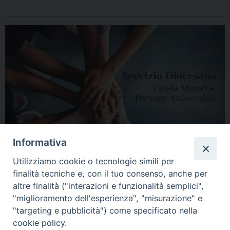
Informativa
Utilizziamo cookie o tecnologie simili per
finalità tecniche e, con il tuo consenso, anche per
altre finalità ("interazioni e funzionalità semplici",
"miglioramento dell'esperienza", "misurazione" e
"targeting e pubblicità") come specificato nella
HOME
DIOCESI
VESCOVO
CURIA VESCOVILE
NEWS
cookie policy.