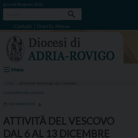
Skip
giovedì 06 agosto 2026
to
Search
content
Contatti
Orari Ss. Messe
Menu
HOME
»
ATTIVITÀ DEL VESCOVO DAL 6 AL 13 DICEMBRE
CALENDARIO DEL VESCOVO
4 DICEMBRE 2020
ATTIVITÀ DEL VESCOVO
DAL 6 AL 13 DICEMBRE