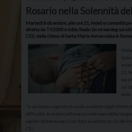
Rosario nella Solennità de
Martedì 8 dicembre, alle ore 21, fedeli e comunità po
diretta da TV2000 e InBlu Radio (in streaming sui siti di
CEI), dalla chiesa di Santa Maria Immacolata in Roma
Nella
Episc
insie
21, f
sarà 
sui si
della
“In un tempo segnato in modo evidente dagli effetti d
difficoltà, le nostre sofferenze nelle mani della Vergi
saputo abbandonarsi con fiducia all’abbraccio del Pa
CEI.