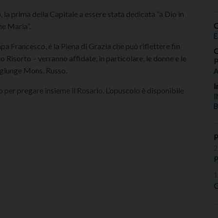
, la prima della Capitale a essere stata dedicata “a Dio in
O
e Maria”.
E
a Francesco, è la Piena di Grazia che può riflettere fin
O
to Risorto – verranno affidate, in particolare, le donne e le
P
aggiunge Mons. Russo.
I
o per pregare insieme il Rosario. L’opuscolo è disponibile
I
B
2
P
1
G