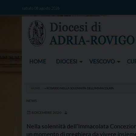
Skip
sabato 08 agosto 2026
to
content
HOME
DIOCESI
VESCOVO
CUR
HOME
»
ROSARIO NELLA SOLENNITÀ DELL’IMMACOLATA
NEWS
8 DICEMBRE 2020
Nella solennità dell’Immacolata Concezion
un momento di preghiera da vivere insieme