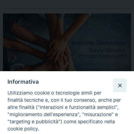
Informativa
Utilizziamo cookie o tecnologie simili per
finalità tecniche e, con il tuo consenso, anche per
altre finalità ("interazioni e funzionalità semplici",
"miglioramento dell'esperienza", "misurazione" e
"targeting e pubblicità") come specificato nella
HOME
DIOCESI
VESCOVO
CURIA VESCOVILE
NEWS
cookie policy.