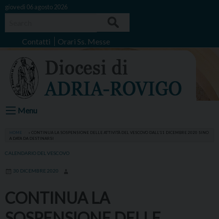
Skip
giovedì 06 agosto 2026
to
Search
content
Contatti
Orari Ss. Messe
Menu
HOME
»
CONTINUA LA SOSPENSIONE DELLE ATTIVITÀ DEL VESCOVO DALL’11 DICEMBRE 2020 SINO
A DATA DA DESTINARSI
CALENDARIO DEL VESCOVO
30 DICEMBRE 2020
CONTINUA LA
SOSPENSIONE DELLE