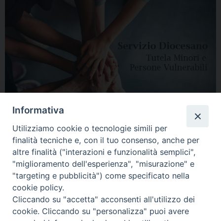
Informativa
Utilizziamo cookie o tecnologie simili per
finalità tecniche e, con il tuo consenso, anche per
altre finalità ("interazioni e funzionalità semplici",
"miglioramento dell'esperienza", "misurazione" e
"targeting e pubblicità") come specificato nella
HOME
DIOCESI
VESCOVO
CURIA VESCOVILE
NEWS
cookie policy.
Cliccando su "accetta" acconsenti all'utilizzo dei
APPUNTAMENTI
CONTATTI
SERVIZIO ANTENATI
cookie. Cliccando su "personalizza" puoi avere