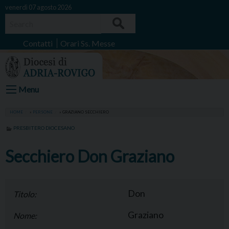
Skip
venerdì 07 agosto 2026
to
Search
content
Contatti
Orari Ss. Messe
Menu
HOME
»
PERSONE
»
GRAZIANO SECCHIERO
PRESBITERO DIOCESANO
Secchiero Don Graziano
Don
Titolo:
Graziano
Nome: