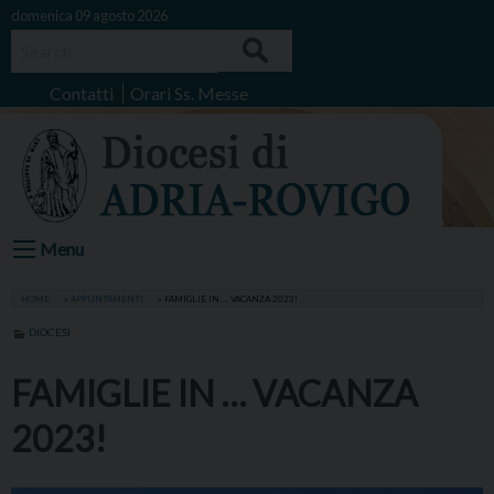
Skip
domenica 09 agosto 2026
to
Search
content
Contatti
Orari Ss. Messe
Menu
HOME
»
APPUNTAMENTI
»
FAMIGLIE IN … VACANZA 2023!
DIOCESI
FAMIGLIE IN … VACANZA
2023!