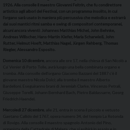
1926. Alla consolle il maestro Giovanni Feltrin, che fu condirettore
artistico agli albori del Festival, con un programma insolito, in cui
l’organo sarà usato in maniera più percussiva che melodica e estrarrà
dai suoi mantici ritmi samba e swing di compositori contemporanei,
alcuni ancora viventi: Johannes Matthias Michel, John Behnke,
Andreas Willscher, Hans-Martin Kiefer, Maria Scharwieß, John
Rutter, Helmut Hoeft, Matthias Nagel, Jürgen Rehberg, Thomas
Riegler, Alessandro Esposito.
Domenica 10 dicembre
, ancora alle ore 17, nella chiesa di San Nicolò a
Ca’ Venier di Porto Tolle, avrà luogo una bella combinata organo e
tromba. Alla consolle dell’organo Giacomo Bazzani del 1887 c’è il
giovane maestro Nicola Dolci; alla tromba il maestro Alberto
Bardelloni. Eseguiranno brani di Jeremiah Clarke, Vincenzo Petrali,
Giuseppe Torelli, Johann Bernhard Bach, Pietro Baldassarre, Georg
Friedrich Haendel.
Mercoledì 27 dicembre
, alle 21, entra in scena il piccolo e vetusto
Gaetano Callido del 1767, opera numero 34, del tempio La Rotonda
di Rovigo. Alla consolle il maestro spagnolo Antonio del Pino,
organista della Cattedrale di Malaga, che si esibirà in assolo e in