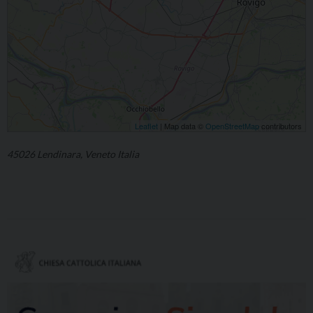
Leaflet
| Map data ©
OpenStreetMap
contributors
45026 Lendinara, Veneto Italia