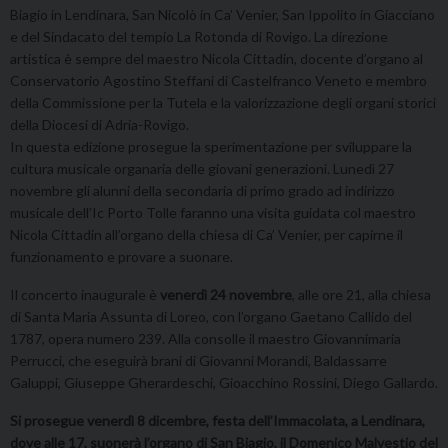
Biagio in Lendinara, San Nicolò in Ca’ Venier, San Ippolito in Giacciano
e del Sindacato del tempio La Rotonda di Rovigo. La direzione
artistica è sempre del maestro Nicola Cittadin, docente d’organo al
Conservatorio Agostino Steffani di Castelfranco Veneto e membro
della Commissione per la Tutela e la valorizzazione degli organi storici
della Diocesi di Adria-Rovigo.
In questa edizione prosegue la sperimentazione per sviluppare la
cultura musicale organaria delle giovani generazioni. Lunedì 27
novembre gli alunni della secondaria di primo grado ad indirizzo
musicale dell’Ic Porto Tolle faranno una visita guidata col maestro
Nicola Cittadin all’organo della chiesa di Ca’ Venier, per capirne il
funzionamento e provare a suonare.
Il concerto inaugurale è
venerdì 24 novembre
, alle ore 21, alla chiesa
di Santa Maria Assunta di Loreo, con l’organo Gaetano Callido del
1787, opera numero 239. Alla consolle il maestro Giovannimaria
Perrucci, che eseguirà brani di Giovanni Morandi, Baldassarre
Galuppi, Giuseppe Gherardeschi, Gioacchino Rossini, Diego Gallardo.
Si prosegue venerdì 8 dicembre, festa dell’Immacolata, a Lendinara,
dove alle 17, suonerà l’organo di San Biagio, il Domenico Malvestio del