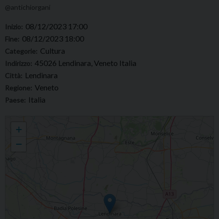
@antichiorgani
08/12/2023 17:00
Inizio:
08/12/2023 18:00
Fine:
Cultura
Categorie:
45026 Lendinara, Veneto Italia
Indirizzo:
Lendinara
Città:
Veneto
Regione:
Italia
Paese:
Festival organistico “Antichi Organi del Polesine”. Appuntamento a Lendinara,
+
S.Biagio
−