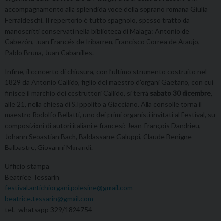
accompagnamento alla splendida voce della soprano romana Giulia
Ferraldeschi. Il repertorio è tutto spagnolo, spesso tratto da
manoscritti conservati nella biblioteca di Malaga: Antonio de
Cabezón, Juan Francés de Iribarren, Francisco Correa de Araujo,
Pablo Bruna, Juan Cabanilles.
Infine, il concerto di chiusura, con l’ultimo strumento costruito nel
1829 da Antonio Callido, figlio del maestro d’organi Gaetano, con cui
finisce il marchio dei costruttori Callido, si terrà
sabato 30 dicembre
,
alle 21, nella chiesa di S.Ippolito a Giacciano. Alla consolle torna il
maestro Rodolfo Bellatti, uno dei primi organisti invitati al Festival, su
composizioni di autori italiani e francesi: Jean-François Dandrieu,
Johann Sebastian Bach, Baldassarre Galuppi, Claude Benigne
Balbastre, Giovanni Morandi.
Ufficio stampa
Beatrice Tessarin
festival.antichiorgani.polesine@gmail.com
beatrice.tessarin@gmail.com
tel.- whatsapp 329/1824754