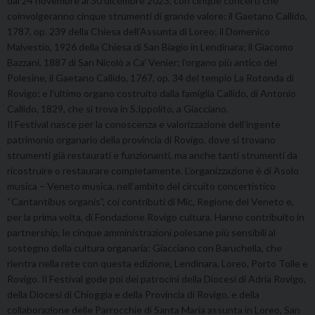
dal 24 novembre al 30 dicembre 2023, con cinque concerti che
coinvolgeranno cinque strumenti di grande valore: il Gaetano Callido,
1787, op. 239 della Chiesa dell’Assunta di Loreo; il Domenico
Malvestio, 1926 della Chiesa di San Biagio in Lendinara; il Giacomo
Bazzani, 1887 di San Nicolò a Ca’ Venier; l’organo più antico del
Polesine, il Gaetano Callido, 1767, op. 34 del tempio La Rotonda di
Rovigo; e l’ultimo organo costruito dalla famiglia Callido, di Antonio
Callido, 1829, che si trova in S.Ippolito, a Giacciano.
Il Festival nasce per la conoscenza e valorizzazione dell’ingente
patrimonio organario della provincia di Rovigo, dove si trovano
strumenti già restaurati e funzionanti, ma anche tanti strumenti da
ricostruire o restaurare completamente. L’organizzazione è di Asolo
musica – Veneto musica, nell’ambito del circuito concertistico
“Cantantibus organis”, coi contributi di Mic, Regione del Veneto e,
per la prima volta, di Fondazione Rovigo cultura. Hanno contribuito in
partnership, le cinque amministrazioni polesane più sensibili al
sostegno della cultura organaria: Giacciano con Baruchella, che
rientra nella rete con questa edizione, Lendinara, Loreo, Porto Tolle e
Rovigo. Il Festival gode poi dei patrocini della Diocesi di Adria Rovigo,
della Diocesi di Chioggia e della Provincia di Rovigo, e della
collaborazione delle Parrocchie di Santa Maria assunta in Loreo, San