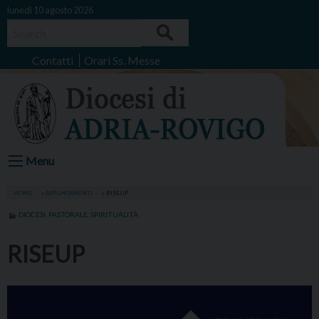
Skip
lunedì 10 agosto 2026
to
Search
content
Contatti
Orari Ss. Messe
Menu
HOME
»
APPUNTAMENTI
»
RISEUP
DIOCESI
,
PASTORALE
,
SPIRITUALITÀ
RISEUP