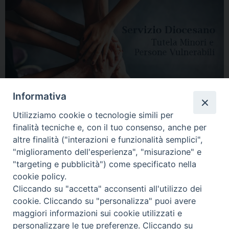
Informativa
Utilizziamo cookie o tecnologie simili per
finalità tecniche e, con il tuo consenso, anche per
altre finalità ("interazioni e funzionalità semplici",
"miglioramento dell'esperienza", "misurazione" e
"targeting e pubblicità") come specificato nella
HOME
DIOCESI
VESCOVO
CURIA VESCOVILE
NEWS
cookie policy.
Cliccando su "accetta" acconsenti all'utilizzo dei
APPUNTAMENTI
CONTATTI
SERVIZIO ANTENATI
cookie. Cliccando su "personalizza" puoi avere
maggiori informazioni sui cookie utilizzati e
Copyright © 2018 - 2021
Diocesi di Adria Rovigo.
All Rights Reserved.
personalizzare le tue preferenze. Cliccando su