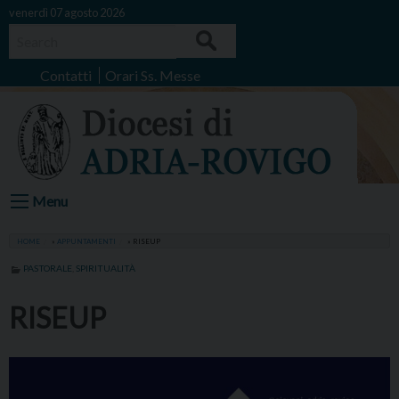
Skip
venerdì 07 agosto 2026
to
Search
content
Contatti
Orari Ss. Messe
Menu
HOME
»
APPUNTAMENTI
»
RISEUP
PASTORALE
,
SPIRITUALITÀ
RISEUP