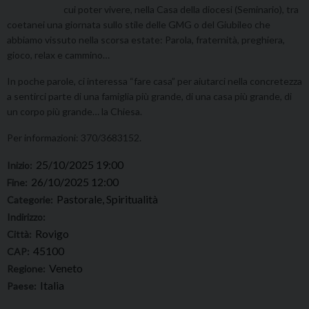
cui poter vivere, nella Casa della diocesi (Seminario), tra
coetanei una giornata sullo stile delle GMG o del Giubileo che
abbiamo vissuto nella scorsa estate: Parola, fraternità, preghiera,
gioco, relax e cammino…
In poche parole, ci interessa “fare casa” per aiutarci nella concretezza
a sentirci parte di una famiglia più grande, di una casa più grande, di
un corpo più grande… la Chiesa.
Per informazioni: 370/3683152.
25/10/2025 19:00
Inizio:
26/10/2025 12:00
Fine:
Pastorale, Spiritualità
Categorie:
Indirizzo:
Rovigo
Città:
45100
CAP:
Veneto
Regione:
Italia
Paese: