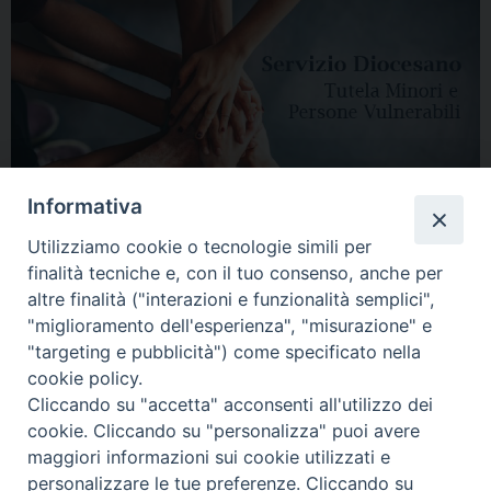
Informativa
Utilizziamo cookie o tecnologie simili per
finalità tecniche e, con il tuo consenso, anche per
altre finalità ("interazioni e funzionalità semplici",
"miglioramento dell'esperienza", "misurazione" e
"targeting e pubblicità") come specificato nella
HOME
DIOCESI
VESCOVO
CURIA VESCOVILE
NEWS
cookie policy.
Cliccando su "accetta" acconsenti all'utilizzo dei
APPUNTAMENTI
CONTATTI
SERVIZIO ANTENATI
cookie. Cliccando su "personalizza" puoi avere
maggiori informazioni sui cookie utilizzati e
Copyright © 2018 - 2021
Diocesi di Adria Rovigo.
All Rights Reserved.
personalizzare le tue preferenze. Cliccando su