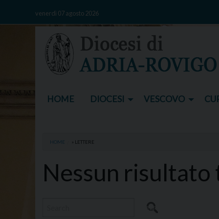
Skip
venerdì 07 agosto 2026
to
content
HOME
DIOCESI
VESCOVO
CUR
HOME
»
LETTERE
Nessun risultato
Search