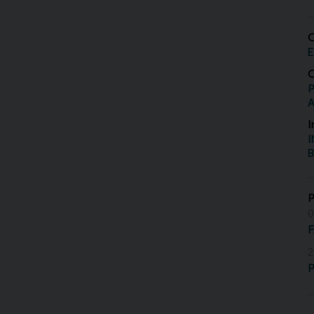
O
E
O
P
I
I
B
0
2
P