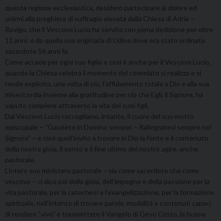
questa regione ecclesiastica, desidero partecipare al dolore ed
unirmi alla preghiera di suffragio elevata dalla Chiesa di Adria –
Rovigo, che il Vescovo Lucio ha servito con piena dedizione per oltre
11 anni, e da quella sua originaria di Udine dove era stato ordinato
sacerdote 56 anni fa.
Come accade per ogni suo figlio e così è anche per il Vescovo Lucio,
quando la Chiesa celebra il momento del commiato si realizza e si
rende esplicito, una volta di più, l’affidamento totale a Dio e alla sua
misericordia insieme alla gratitudine per ciò che Egli, il Signore, ha
saputo compiere attraverso la vita dei suoi figli.
Dal Vescovo Lucio raccogliamo, intanto, il cuore del suo motto
episcopale – “Gaudete in Domino semper – Rallegratevi sempre nel
Signore” – e cioè quell’invito a trovare in Dio la fonte e il contenuto
della nostra gioia, il senso e il fine ultimo del nostro agire, anche
pastorale.
L’intero suo ministero pastorale – sia come sacerdote che come
vescovo – ci dice poi della gioia, dell’impegno e della passione per la
vita pastorale, per la catechesi e l’evangelizzazione, per la formazione
spirituale, nell’intento di trovare parole, modalità e contenuti capaci
di rendere “vivo” e trasmettere il Vangelo di Gesù Cristo, la buona