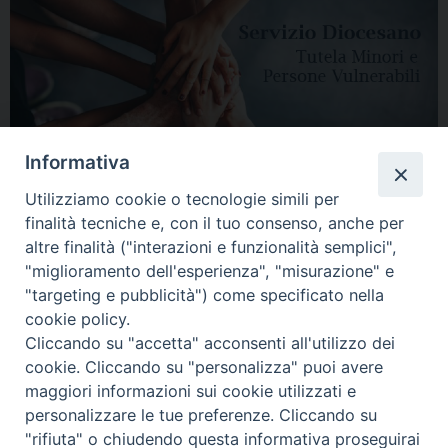
Informativa
Utilizziamo cookie o tecnologie simili per
finalità tecniche e, con il tuo consenso, anche per
altre finalità ("interazioni e funzionalità semplici",
"miglioramento dell'esperienza", "misurazione" e
"targeting e pubblicità") come specificato nella
HOME
DIOCESI
VESCOVO
CURIA VESCOVILE
NEWS
cookie policy.
Cliccando su "accetta" acconsenti all'utilizzo dei
APPUNTAMENTI
CONTATTI
SERVIZIO ANTENATI
cookie. Cliccando su "personalizza" puoi avere
maggiori informazioni sui cookie utilizzati e
Copyright © 2018 - 2021
Diocesi di Adria Rovigo.
All Rights Reserved.
personalizzare le tue preferenze. Cliccando su
"rifiuta" o chiudendo questa informativa proseguirai