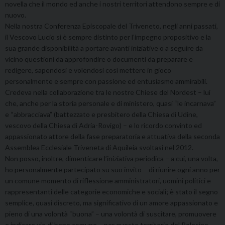
novella che il mondo ed anche i nostri territori attendono sempre e di
nuovo.
Nella nostra Conferenza Episcopale del Triveneto, negli anni passati,
il Vescovo Lucio si è sempre distinto per l’impegno propositivo e la
sua grande disponibilità a portare avanti iniziative o a seguire da
vicino questioni da approfondire o documenti da preparare e
redigere, sapendosi e volendosi così mettere in gioco
personalmente e sempre con passione ed entusiasmo ammirabili.
Credeva nella collaborazione tra le nostre Chiese del Nordest – lui
che, anche per la storia personale e di ministero, quasi “le incarnava”
e “abbracciava” (battezzato e presbitero della Chiesa di Udine,
vescovo della Chiesa di Adria-Rovigo) – e lo ricordo convinto ed
appassionato attore della fase preparatoria e attuativa della seconda
Assemblea Ecclesiale Triveneta di Aquileia svoltasi nel 2012.
Non posso, inoltre, dimenticare l’iniziativa periodica – a cui, una volta,
ho personalmente partecipato su suo invito – di riunire ogni anno per
un comune momento di riflessione amministratori, uomini politici e
rappresentanti delle categorie economiche e sociali; è stato il segno
semplice, quasi discreto, ma significativo di un amore appassionato e
pieno di una volontà “buona” – una volontà di suscitare, promuovere
e indicare vie di bene comune – per questo territorio del Polesine