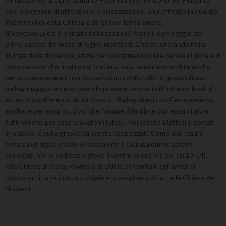
così bisognoso di attenzione e valorizzazione, a lui affidato in quanto
Pastore di questa Chiesa e da lui così tanto amato.
Il Vescovo Lucio è entrato nella casa del Padre il pomeriggio del
primo sabato del mese di luglio, mentre la Chiesa, entrando nella
liturgia della domenica, stava per proclamare quelle parole di gioia e di
consolazione che, tratte dal profeta Isaia, sembrano scritte anche
per accompagnare il nostro carissimo confratello in quest’ultimo
pellegrinaggio terreno, avendo presenti anche i difficili anni finali di
autentica sofferenza da lui vissuti: “Rallegratevi con Gerusalemme,
esultate per essa tutti voi che l’amate. Sfavillate con essa di gioia
tutti voi che per essa eravate in lutto… Voi sarete allattati e portati
in braccio, e sulle ginocchia sarete accarezzati. Come una madre
consola un figlio, così io vi consolerò; a Gerusalemme sarete
consolati. Voi lo vedrete e gioirà il vostro cuore” (Is 66, 10.13-14).
Alle Chiese di Adria-Rovigo e di Udine, ai familiari, agli amici, ai
conoscenti, la vicinanza cordiale e la preghiera di tutte le Chiese del
Nordest.