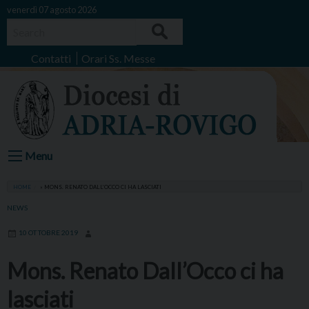
Skip
venerdì 07 agosto 2026
to
Search
content
Contatti
Orari Ss. Messe
Menu
HOME
»
MONS. RENATO DALL’OCCO CI HA LASCIATI
NEWS
10 OTTOBRE 2019
Mons. Renato Dall’Occo ci ha
lasciati