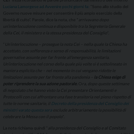
Luciana Lamorgese ad Avvenire pochi giorni fa:
“Sono allo studio del
Governo nuove misure per consentire il più ampio esercizio della
libertà di culto”. Parole, dice la nota, che “
arrivavano dopo
un’interlocuzione continua e disponibile tra la Segreteria Generale
della Cei, il ministero e la stessa presidenza del Consiglio
“.
“
Un’interlocuzione – prosegue la nota Cei – nella quale la Chiesa ha
accettato, con sofferenza e senso di responsabilità, le limitazioni
governative assunte per far fronte all’emergenza sanitaria.
Un’interlocuzione nel corso della quale più volte si è sottolineato in
maniera esplicita che – nel momento in cui vengano ridotte le
limitazioni assunte per far fronte alla pandemia –
la Chiesa esige di
poter riprendere la sua azione pastorale.
O
ra, dopo queste settimane
di negoziato che hanno visto la Cei presentare Orientamenti e
Protocolli con cui affrontare una fase transitoria nel pieno rispetto di
tutte le norme sanitarie, il
Decreto della presidenza del Consiglio dei
ministri varato questa sera
esclude arbitrariamente la possibilità di
celebrare la Messa con il popolo
“.
La nota richiama quindi “
alla presidenza del Consiglio e al Comitato