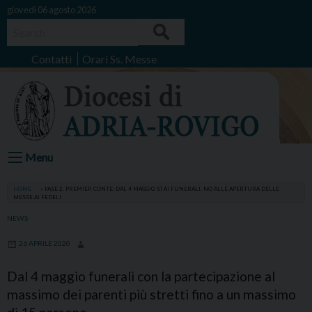
Skip
giovedì 06 agosto 2026
to
Search
content
Contatti
Orari Ss. Messe
Menu
HOME
»
FASE 2. PREMIER CONTE: DAL 4 MAGGIO SÌ AI FUNERALI, NO ALLE APERTURA DELLE
MESSE AI FEDELI
NEWS
26 APRILE 2020
Dal 4 maggio funerali con la partecipazione al
massimo dei parenti più stretti fino a un massimo