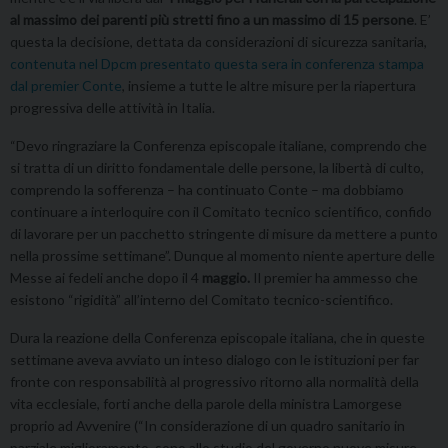
al massimo dei parenti più stretti fino a un massimo di 15 persone
. E’
questa la decisione, dettata da considerazioni di sicurezza sanitaria,
contenuta nel Dpcm presentato questa sera in conferenza stampa
dal premier Conte
, insieme a tutte le altre misure per la riapertura
progressiva delle attività in Italia.
“Devo ringraziare la Conferenza episcopale italiane, comprendo che
si tratta di un diritto fondamentale delle persone, la libertà di culto,
comprendo la sofferenza – ha continuato Conte – ma dobbiamo
continuare a interloquire con il Comitato tecnico scientifico, confido
di lavorare per un pacchetto stringente di misure da mettere a punto
nella prossime settimane”. Dunque al momento niente aperture delle
Messe ai fedeli anche dopo il 4
maggio.
Il premier ha ammesso che
esistono “rigidità” all’interno del Comitato tecnico-scientifico.
Dura la reazione della Conferenza episcopale italiana, che in queste
settimane aveva avviato un inteso dialogo con le istituzioni per far
fronte con responsabilità al progressivo ritorno alla normalità della
vita ecclesiale, forti anche della parole della ministra Lamorgese
proprio ad Avvenire (“In considerazione di un quadro sanitario in
parziale miglioramento, sono allo studio del governo nuove misure