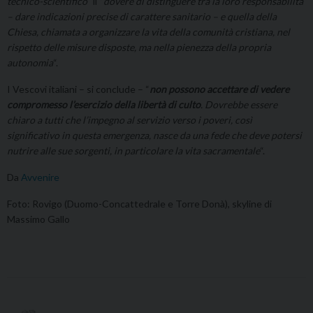
tecnico-scientifico
” il “
dovere di distinguere tra la loro responsabilità
– dare indicazioni precise di carattere sanitario – e quella della
Chiesa, chiamata a organizzare la vita della comunità cristiana, nel
rispetto delle misure disposte, ma nella pienezza della propria
autonomia
“.
I Vescovi italiani – si conclude – “
non possono accettare di vedere
compromesso l’esercizio della libertà di culto
. Dovrebbe essere
chiaro a tutti che l’impegno al servizio verso i poveri, così
significativo in questa emergenza, nasce da una fede che deve potersi
nutrire alle sue sorgenti, in particolare la vita sacramentale
“.
Da
Avvenire
Foto: Rovigo (Duomo-Concattedrale e Torre Donà), skyline di
Massimo Gallo