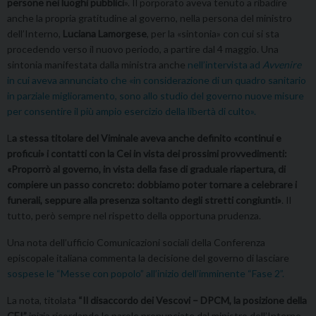
persone nei luoghi pubblici
». Il porporato aveva tenuto a ribadire
anche la propria gratitudine al governo, nella persona del ministro
dell’Interno,
Luciana Lamorgese
, per la «sintonia» con cui si sta
procedendo verso il nuovo periodo, a partire dal 4 maggio. Una
sintonia manifestata dalla ministra anche
nell’intervista ad
Avvenire
in cui aveva annunciato che «in considerazione di un quadro sanitario
in parziale miglioramento, sono allo studio del governo nuove misure
per consentire il più ampio esercizio della libertà di culto».
L
a stessa titolare del Viminale aveva anche definito «continui e
proficui» i contatti con la Cei in vista dei prossimi provvedimenti:
«Proporrò al governo, in vista della fase di graduale riapertura, di
compiere un passo concreto: dobbiamo poter tornare a celebrare i
funerali, seppure alla presenza soltanto degli stretti congiunti»
. Il
tutto, però sempre nel rispetto della opportuna prudenza.
Una nota dell’ufficio Comunicazioni sociali della Conferenza
episcopale italiana commenta la decisione del governo di lasciare
sospese le “Messe con popolo” all’inizio dell’imminente “Fase 2”.
La nota, titolata
“Il disaccordo dei Vescovi – DPCM, la posizione della
CEI”
inizia ricordando le parole pronunciate dal ministro dell’Interno