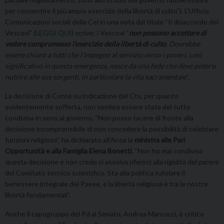
per consentire il più ampio esercizio della libertà di culto”). L’Ufficio
Comunicazioni sociali della Cei in una nota dal titolo “Il disaccordo dei
Vescovi” (
LEGGI QUI
) scrive: i Vescovi “
non possono accettare di
vedere compromesso l’esercizio della libertà di culto
. Dovrebbe
essere chiaro a tutti che l’impegno al servizio verso i poveri, così
significativo in questa emergenza, nasce da una fede che deve potersi
nutrire alle sue sorgenti, in particolare la vita sacramentale
“.
La decisione di Conte su indicazione del Cts, per quanto
evidentemente sofferta, non sembra essere stata del tutto
condivisa in seno al governo. “Non posso tacere di fronte alla
decisione incomprensibile di non concedere la possibilità di celebrare
funzioni religiose”, ha dichiarato all’Ansa la
ministra alle Pari
Opportunità e alla Famiglia Elena Bonetti.
“Non ho mai condiviso
questa decisione e non credo ci assolva riferirci alla rigidità del parere
del Comitato tecnico scientifico. Sta alla politica tutelare il
benessere integrale del Paese, e la libertà religiosa è tra le nostre
libertà fondamentali”.
Anche il capogruppo del Pd al Senato, Andrea Marcucci, è critico