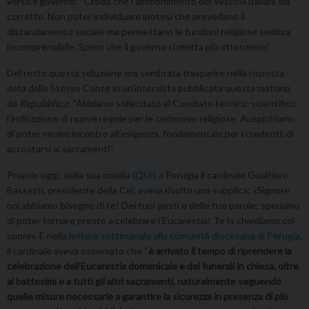
verso il governo: “Credo che l’ammonimento dei vescovi italiani sia
corretto. Non poter individuare ipotesi che prevedano il
distanziamento sociale ma permettano le funzioni religiose sembra
incomprensibile. Spero che il governo ci metta più attenzione”.
Del resto questa soluzione era sembrata trasparire nella risposta
data dallo Stesso Conte in un’intervista pubblicata questa mattina
da
Repubblica
: “Abbiamo sollecitato al Comitato tecnico-scientifico
l’indicazione di nuove regole per le cerimonie religiose. Auspichiamo
di poter venire incontro all’esigenza, fondamentale per i credenti, di
accostarsi ai sacramenti”.
Proprio oggi, nella sua omelia (
QUI
) a Perugia il cardinale Gualtiero
Bassetti, presidente della Cei, aveva rivolto una supplica: «Signore
noi abbiamo bisogno di te! Dei tuoi gesti e delle tue parole: speriamo
di poter tornare presto a celebrare l’Eucarestia! Te lo chiediamo col
cuore». E nella
lettera settimanale alla comunità diocesana di Perugia
,
il cardinale aveva osservato che “
è arrivato il tempo di riprendere la
celebrazione dell’Eucarestia domenicale e dei funerali in chiesa, oltre
ai battesimi e a tutti gli altri sacramenti, naturalmente seguendo
quelle misure necessarie a garantire la sicurezza in presenza di più