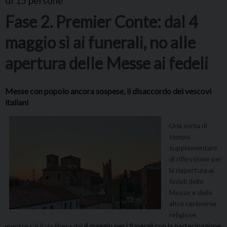
di 15 persone
Fase 2. Premier Conte: dal 4
maggio sì ai funerali, no alle
apertura delle Messe ai fedeli
Messe con popolo ancora sospese, il disaccordo dei vescovi
italiani
Una sorta di
tempo
supplementare
di riflessione per
la riapertura ai
fedeli delle
Messe e delle
altre cerimonie
religiose,
mentre c’è il via libera dal
4 maggio per i funerali con la partecipazione