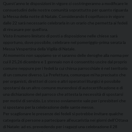
Quest’anno le disposizioni in vigore ci costringeranno a modificare le
consuetudini delle nostre comunità soprattutto per quanto riguarda
la Messa della notte di Natale. Considerando il coprifuoco in vigore
dalle 22 sarà necessario celebrarla in un orario che permetta ai fedeli
di rincasare per quell’ora.
Visto il numero limitato di posti a disposizione nelle chiese sarà
opportuno, dove possibile, celebrare nel pomeriggio-prima serata la
Messa Vespertina della Vigilia di Natale.
Al momento non sappiamo se vi saranno delle deroghe alla norma per
cui il 25,26 dicembre e 1 gennaio non è consentito uscire dal proprio
comune neppure per i fedeli la cui chiesa parrocchiale è nel territorio
di un comune diverso. La Prefettura, comunque mi ha precisato che
per organisti, direttori di coro e altri operatori liturgici è possibile
spostarsi da un altro comune munendosi di autocertificazione e di
una dichiarazione del parroco che attesta la necessità di spostarsi
per motivi di servizio. Lo stesso ovviamente vale per i presbiteri che
si spostano per la celebrazione delle sante messe.
Per scaglionare le presenze dei fedeli si potrebbe invitare qualche
categoria di persone a partecipare all’eucaristia nei giorni dell’Ottava
di Natale: ad es. prevedendo per i ragazzi una celebrazione il 28