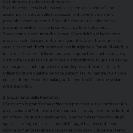
dicembre, giorno dei Santi Innocenti.
Si curi l’accoglienza in chiesa con la presenza di volontari, che
assicurino il rispetto delle disposizioni anticovid e cerchino di
prevenire assembramenti. Potrebbe essere utile chiedere alla
protezione civile di curare la sorveglianza fuori della chiesa.
Si avvertano le comunità che in caso di positività o di isolamento
precauzionale dei sacerdoti, non è garantita la sostituzione: in tal
caso si cercherà di offrire almeno una liturgia della Parola. Si valuti, in
base alla situazione della comunità se è opportuno anche che venga
distribuita l’eucaristia da un ministro straordinario. In una situazione
di emergenza anche questo è un modo per santificare la festa. E’
utile individuare qualche persona (catechista, animatore liturgico) a
cui fare riferimento nella malaugurata eventualità che non vi siano
preti disponibili.
2. Sacramento della Penitenza
Ci troviamo in grandissima difficoltà a provvedere alle confessioni in
preparazione al Natale: oltre alla paura del contagio che tiene lontani
molti fedeli da questo sacramento, in molte chiese mancano sia gli
spazi fisici adeguati sia la disponibilità oggettiva dei confessori.
Alcune comunità religiose a causa del covid sono chiuse e a stento