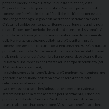
potranno riaprire prima di Natale. In questa situazione, vista
l’impossibilità in molte parrocchie della Diocesi di provvedere alla
confessione individuale di tutti i fedeli che lo chiedono per evitare
che venga meno ogni segno della mediazione sacramentale della
Chiesa nell’ambito penitenziale, ritengo opportuno che anche nella
nostra Diocesi per il periodo che va dal 16 dicembre al 6 gennaio si
utilizzi la terza forma (straordinaria) di celebrazione del sacramento
della Penitenza (assoluzione collettiva di più penitenti previa
confessione generale cf Rituale della Penitenza nn. 60-63). A questo
proposito, sentita la Penitenzieria Apostolica, i Vescovi del Triveneto
nella riunione di lunedì 7 dicembre hanno concordato alcuni criteri:
-si tratta di una concessione limitata ad un tempo determinato (dal
16 dicembre al 6 gennaio);
-la celebrazione della riconciliazione di più penitenti con confessione
generale e assoluzione collettiva deve essere distinta dalla
celebrazione dell’eucaristia;
-va premessa una catechesi adeguata, che metta in evidenza la
straordinarietà della forma adottata per il sacramento, il dono del
perdono e della misericordia di Dio, il senso del peccato e l’esigenza
di una reale e continua conversione. Va spiegato che l’assoluzione