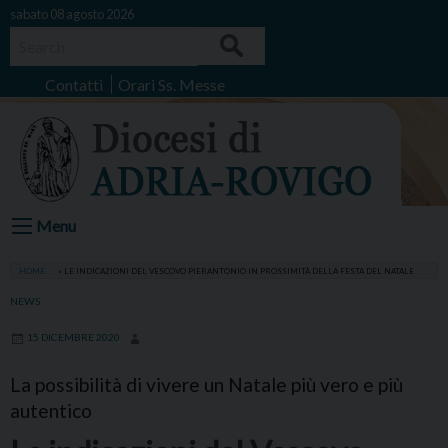
Skip
sabato 08 agosto 2026
to
Search
content
Contatti
Orari Ss. Messe
Menu
HOME
»
LE INDICAZIONI DEL VESCOVO PIERANTONIO IN PROSSIMITÀ DELLA FESTA DEL NATALE
NEWS
15 DICEMBRE 2020
La possibilità di vivere un Natale più vero e più
autentico