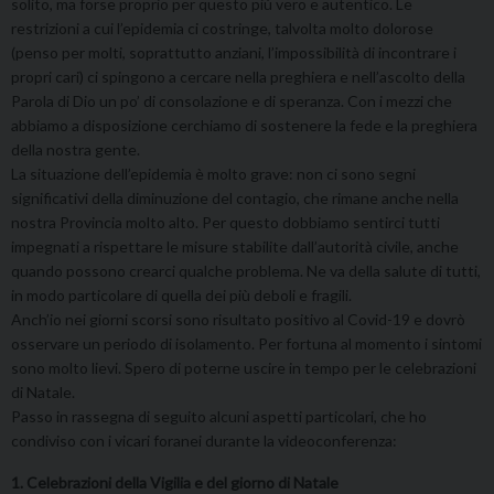
solito, ma forse proprio per questo più vero e autentico. Le
restrizioni a cui l’epidemia ci costringe, talvolta molto dolorose
(penso per molti, soprattutto anziani, l’impossibilità di incontrare i
propri cari) ci spingono a cercare nella preghiera e nell’ascolto della
Parola di Dio un po’ di consolazione e di speranza. Con i mezzi che
abbiamo a disposizione cerchiamo di sostenere la fede e la preghiera
della nostra gente.
La situazione dell’epidemia è molto grave: non ci sono segni
significativi della diminuzione del contagio, che rimane anche nella
nostra Provincia molto alto. Per questo dobbiamo sentirci tutti
impegnati a rispettare le misure stabilite dall’autorità civile, anche
quando possono crearci qualche problema. Ne va della salute di tutti,
in modo particolare di quella dei più deboli e fragili.
Anch’io nei giorni scorsi sono risultato positivo al Covid-19 e dovrò
osservare un periodo di isolamento. Per fortuna al momento i sintomi
sono molto lievi. Spero di poterne uscire in tempo per le celebrazioni
di Natale.
Passo in rassegna di seguito alcuni aspetti particolari, che ho
condiviso con i vicari foranei durante la videoconferenza:
1. Celebrazioni della Vigilia e del giorno di Natale