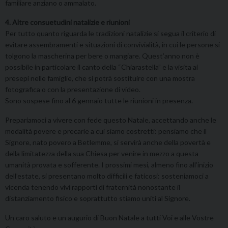
familiare anziano o ammalato.
4. Altre consuetudini natalizie e riunioni
Per tutto quanto riguarda le tradizioni natalizie si segua il criterio di
evitare assembramenti e situazioni di convivialità, in cui le persone si
tolgono la mascherina per bere o mangiare. Quest’anno non è
possibile in particolare il canto della “Chiarastella” e la visita ai
presepi nelle famiglie, che si potrà sostituire con una mostra
fotografica o con la presentazione di video.
Sono sospese fino al 6 gennaio tutte le riunioni in presenza.
Prepariamoci a vivere con fede questo Natale, accettando anche le
modalità povere e precarie a cui siamo costretti: pensiamo che il
Signore, nato povero a Betlemme, si servirà anche della povertà e
della limitatezza della sua Chiesa per venire in mezzo a questa
umanità provata e sofferente. I prossimi mesi, almeno fino all’inizio
dell’estate, si presentano molto difficili e faticosi: sosteniamoci a
vicenda tenendo vivi rapporti di fraternità nonostante il
distanziamento fisico e soprattutto stiamo uniti al Signore.
Un caro saluto e un augurio di Buon Natale a tutti Voi e alle Vostre