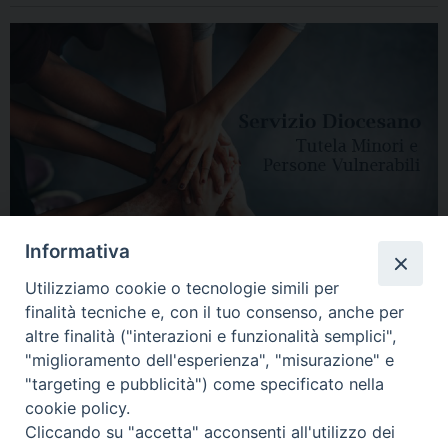
Informativa
Utilizziamo cookie o tecnologie simili per
finalità tecniche e, con il tuo consenso, anche per
altre finalità ("interazioni e funzionalità semplici",
"miglioramento dell'esperienza", "misurazione" e
"targeting e pubblicità") come specificato nella
HOME
DIOCESI
VESCOVO
CURIA VESCOVILE
NEWS
cookie policy.
Cliccando su "accetta" acconsenti all'utilizzo dei
APPUNTAMENTI
CONTATTI
SERVIZIO ANTENATI