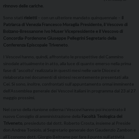
rinnovo delle cariche
.
Sono stati
rieletti
– con un ulteriore mandato quinquennale –
i
l
Patriarca di Venezia Francesco Moraglia Presidente, il Vescovo di
Bolzano-Bressanone Ivo Muser Vicepresidente e il Vescovo di
Concordia-Pordenone Giuseppe Pellegrini Segretario della
Conferenza Episcopale Triveneto
.
I Vescovi hanno, quindi, affrontato le prospettive del Cammino
sinodale attualmente in atto, alla luce di quanto emerso nella prima
fase di “ascolto” realizzata in questi mesi nelle varie Diocesi e
rielaborata nei documenti di sintesi recentemente presentati alla
Cei. Si sono, inoltre, confrontati sull’appuntamento ormai imminente
dell’Assemblea generale dei Vescovi italiani in programma dal 23 al 27
maggio prossimi.
Nel corso della riunione odierna i Vescovi hanno poi incontrato il
nuovo Consiglio di amministrazione della
Facoltà Teologica del
Triveneto
, presieduto dal dott. Roberto Crosta, insieme al Preside
don Andrea Toniolo, al Segretario generale don Gaudenzio Zambon e
all’Economo dott. Giorgio Beltrame per fare il punto sull’attività