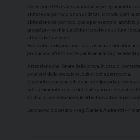
L’esenzione IMU vale quindi anche per gli immobili cas
abitate dal parroco o non utilizzati in modo continua
abitazione del parroco, quale per esempio: archivio pa
gruppi parrocchiali, attività ricreative e culturali occ
attività istituzionali.
Entrambe le disposizioni sopra illustrate identificano
producono effetti anche per le annualità precedenti all
Attenzione che l’onere della prova, in caso di contest
avvalersi della esenzione, quindi della parrocchia.
E’ quindi opportuno oltre che obbligatorio presentar
tutti gli immobili posseduti dalle parrocchie, entro il
rischio di contestazione, le attività svolte e le persone
L’economo diocesano – rag. Daniele Andreotti – riman