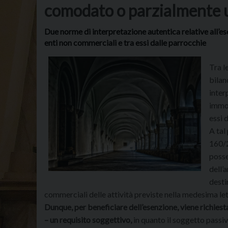
comodato o parzialmente u
Due norme di interpretazione autentica relative all’es
enti non commerciali e tra essi dalle parrocchie
Tra l
bilan
inter
immob
essi 
A tal
160/2
posse
dell’
desti
commerciali delle attività previste nella medesima lett
Dunque, per beneficiare dell’esenzione, viene richiest
– un requisito soggettivo,
in quanto il soggetto passi