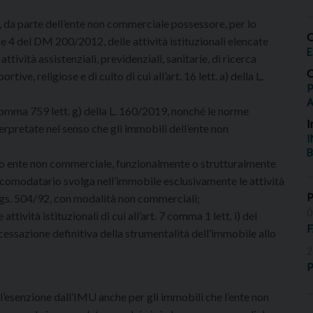
le, da parte dell’ente non commerciale possessore, per lo
O
e 4 del DM 200/2012, delle attività istituzionali elencate
E
attività assistenziali, previdenziali, sanitarie, di ricerca
O
ortive, religiose e di culto di cui all’art. 16 lett. a) della L.
P
 comma 759 lett. g) della L. 160/2019, nonché le norme
I
erpretate nel senso che gli immobili dell’ente non
I
B
ro ente non commerciale, funzionalmente o strutturalmente
e comodatario svolga nell’immobile esclusivamente le attività
 DLgs. 504/92, con modalità non commerciali;
0
attività istituzionali di cui all’art. 7 comma 1 lett. i) del
essazione definitiva della strumentalità dell’immobile allo
2
P
l’esenzione dall’IMU anche per gli immobili che l’ente non