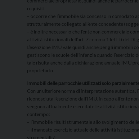
commerciale proprietario, quindi anche le parrocchie
requisiti:
– occorre che l’immobile sia concesso in comodato a
strutturalmente collegato all’ente concedente (sogg
– è inoltre necessario che l’ente non commerciale co
attività istituzionali dell’art. 7 comma 1 lett. i) del
L’esenzione IMU vale quindi anche per gli immobili c
gestiscono le scuole dell’infanzia quando l’esercizio 
tale risulta anche dalla dichiarazione annuale IMU pr
proprietario.
Immobili delle parrocchie utilizzati solo parzialmen
Con un’ulteriore norma di interpretazione autentica, l
riconosciuta l’esenzione dall’IMU, in capo all’ente n
vengono attualmente esercitate le attività istituzionali
contempo:
– l’immobile risulti strumentale allo svolgimento delle
– il mancato esercizio attuale delle attività istituzion
strumentalità.