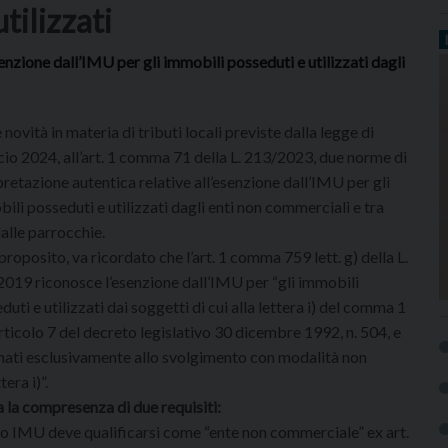
tilizzati
enzione dall’IMU per gli immobili posseduti e utilizzati dagli
e novità in materia di tributi locali previste dalla legge di
cio 2024, all’art. 1 comma 71 della L. 213/2023, due norme di
pretazione autentica relative all’esenzione dall’IMU per gli
ili posseduti e utilizzati dagli enti non commerciali e tra
dalle parrocchie.
 proposito, va ricordato che l’art. 1 comma 759 lett. g) della L.
019 riconosce l’esenzione dall’IMU per “gli immobili
duti e utilizzati dai soggetti di cui alla lettera i) del comma 1
articolo 7 del decreto legislativo 30 dicembre 1992, n. 504, e
nati esclusivamente allo svolgimento con modalità non
era i)”.
a la compresenza di due requisiti:
vo IMU deve qualificarsi come “ente non commerciale” ex art.