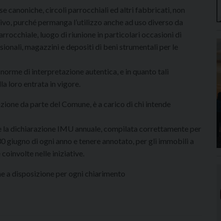
e canoniche, circoli parrocchiali ed altri fabbricati, non
tivo, purché permanga l’utilizzo anche ad uso diverso da
rrocchiale, luogo di riunione in particolari occasioni di
asionali, magazzini e depositi di beni strumentali per le
 norme di interpretazione autentica, e in quanto tali
a loro entrata in vigore.
azione da parte del Comune, è a carico di chi intende
e la dichiarazione IMU annuale, compilata correttamente per
 30 giugno di ogni anno e tenere annotato, per gli immobili a
 coinvolte nelle iniziative.
e a disposizione per ogni chiarimento