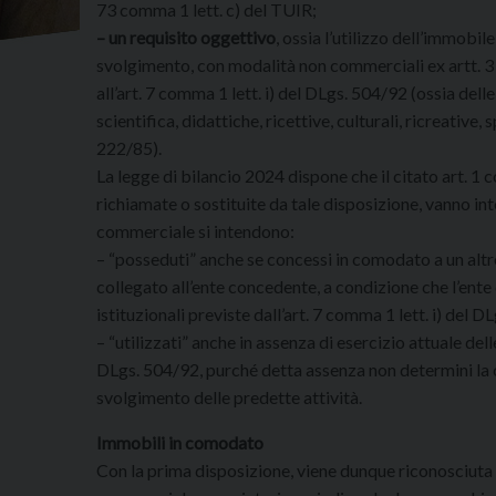
73 comma 1 lett. c) del TUIR;
– un requisito oggettivo
, ossia l’utilizzo dell’immobi
svolgimento, con modalità non commerciali ex artt. 3 
all’art. 7 comma 1 lett. i) del DLgs. 504/92 (ossia delle 
scientifica, didattiche, ricettive, culturali, ricreative, sp
222/85).
La legge di bilancio 2024 dispone che il citato art. 1
richiamate o sostituite da tale disposizione, vanno int
commerciale si intendono:
– “posseduti” anche se concessi in comodato a un alt
collegato all’ente concedente, a condizione che l’ent
istituzionali previste dall’art. 7 comma 1 lett. i) del
– “utilizzati” anche in assenza di esercizio attuale delle 
DLgs. 504/92, purché detta assenza non determini la c
svolgimento delle predette attività.
Immobili in comodato
Con la prima disposizione, viene dunque riconosciuta 