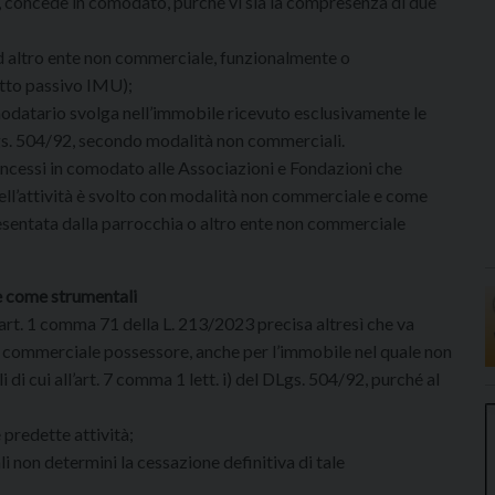
, concede in comodato, purché vi sia la compresenza di due
d altro ente non commerciale, funzionalmente o
etto passivo IMU);
modatario svolga nell’immobile ricevuto esclusivamente le
 DLgs. 504/92, secondo modalità non commerciali.
oncessi in comodato alle Associazioni e Fondazioni che
dell’attività è svolto con modalità non commerciale e come
esentata dalla parrocchia o altro ente non commerciale
te come strumentali
’art. 1 comma 71 della L. 213/2023 precisa altresì che va
on commerciale possessore, anche per l’immobile nel quale non
 di cui all’art. 7 comma 1 lett. i) del DLgs. 504/92, purché al
 predette attività;
ali non determini la cessazione definitiva di tale