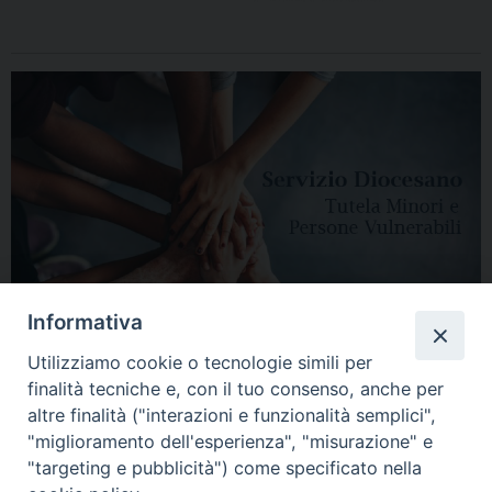
Informativa
Utilizziamo cookie o tecnologie simili per
finalità tecniche e, con il tuo consenso, anche per
altre finalità ("interazioni e funzionalità semplici",
"miglioramento dell'esperienza", "misurazione" e
"targeting e pubblicità") come specificato nella
HOME
DIOCESI
VESCOVO
CURIA VESCOVILE
NEWS