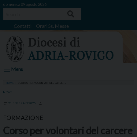
Skip
domenica 09 agosto 2026
to
Search
content
Contatti
Orari Ss. Messe
Menu
HOME
»
CORSO PER VOLONTARI DEL CARCERE
NEWS
21 FEBBRAIO 2025
FORMAZIONE
Corso per volontari del carcere