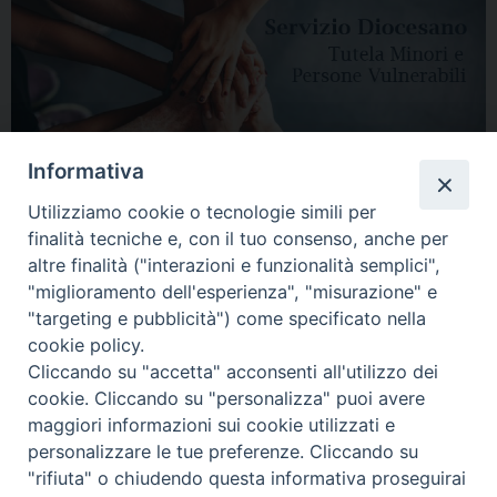
Informativa
Utilizziamo cookie o tecnologie simili per
finalità tecniche e, con il tuo consenso, anche per
altre finalità ("interazioni e funzionalità semplici",
"miglioramento dell'esperienza", "misurazione" e
"targeting e pubblicità") come specificato nella
HOME
DIOCESI
VESCOVO
CURIA VESCOVILE
NEWS
cookie policy.
Cliccando su "accetta" acconsenti all'utilizzo dei
APPUNTAMENTI
CONTATTI
SERVIZIO ANTENATI
cookie. Cliccando su "personalizza" puoi avere
maggiori informazioni sui cookie utilizzati e
Copyright © 2018 - 2021
Diocesi di Adria Rovigo.
All Rights Reserved.
personalizzare le tue preferenze. Cliccando su
"rifiuta" o chiudendo questa informativa proseguirai