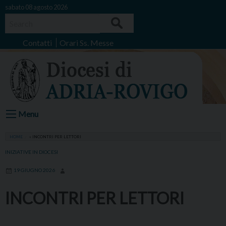
Skip
sabato 08 agosto 2026
to
Search
content
Contatti
Orari Ss. Messe
Menu
HOME
»
INCONTRI PER LETTORI
INIZIATIVE IN DIOCESI
19 GIUGNO 2026
INCONTRI PER LETTORI