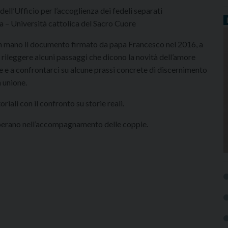
ell’Ufficio per l’accoglienza dei fedeli separati
a – Università cattolica del Sacro Cuore
 in mano il documento firmato da papa Francesco nel 2016, a
a rileggere alcuni passaggi che dicono la novità dell’amore
e e a confrontarci su alcune prassi concrete di discernimento
 unione.
oriali con il confronto su storie reali.
he operano nell’accompagnamento delle coppie.