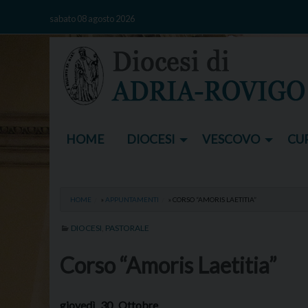
Skip
sabato 08 agosto 2026
to
content
HOME
DIOCESI
VESCOVO
CUR
HOME
»
APPUNTAMENTI
»
CORSO “AMORIS LAETITIA”
DIOCESI
,
PASTORALE
Corso “Amoris Laetitia”
giovedì
30
Ottobre