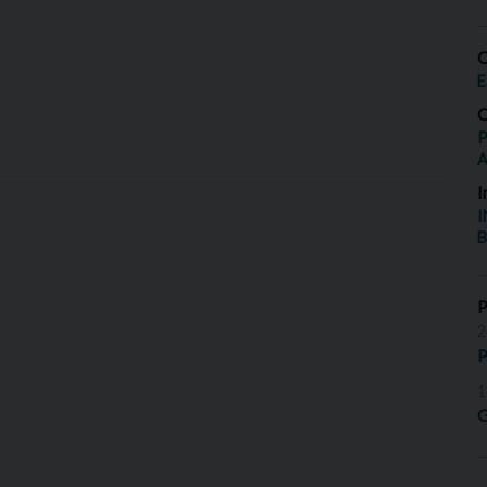
O
E
O
P
I
I
B
2
P
1
G