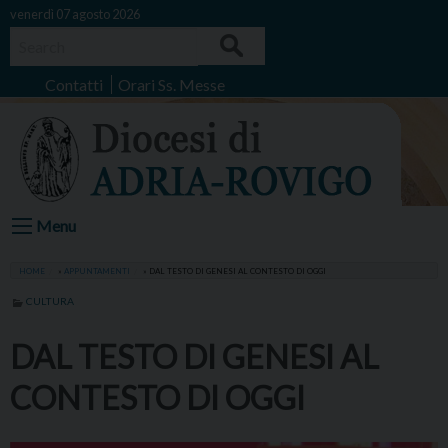
Skip
venerdì 07 agosto 2026
to
Search
content
Contatti
Orari Ss. Messe
Menu
HOME
»
APPUNTAMENTI
»
DAL TESTO DI GENESI AL CONTESTO DI OGGI
CULTURA
DAL TESTO DI GENESI AL
CONTESTO DI OGGI