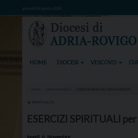
Skip
giovedì 06 agosto 2026
to
content
HOME
DIOCESI
VESCOVO
CUR
HOME
»
APPUNTAMENTI
»
ESERCIZI SPIRITUALI PER SACERDOTI
SPIRITUALITÀ
ESERCIZI SPIRITUALI per 
lunedì
6
Novembre