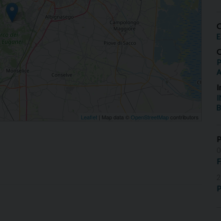
O
E
O
P
I
I
B
Leaflet
| Map data ©
OpenStreetMap
contributors
0
2
P