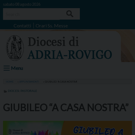
Skip
sabato 08 agosto 2026
to
Search
content
Contatti
Orari Ss. Messe
Menu
HOME
»
APPUNTAMENTI
»
GIUBILEO “A CASA NOSTRA”
DIOCESI
,
PASTORALE
GIUBILEO “A CASA NOSTRA”