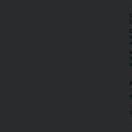
O
E
O
P
I
I
B
2
P
1
G