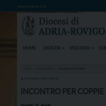
Skip
sabato 08 agosto 2026
to
content
HOME
DIOCESI
VESCOVO
CUR
HOME
»
APPUNTAMENTI
»
INCONTRO PER COPPIE
PASTORALE
,
SPIRITUALITÀ
INCONTRO PER COPPIE
giovedì
16
Aprile