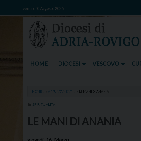
Skip
venerdì 07 agosto 2026
to
content
HOME
DIOCESI
VESCOVO
CUR
HOME
»
APPUNTAMENTI
»
LE MANI DI ANANIA
SPIRITUALITÀ
LE MANI DI ANANIA
giovedì
16
Marzo