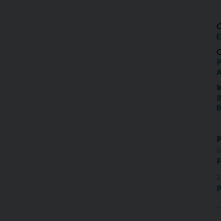
O
E
O
P
I
I
B
0
2
P